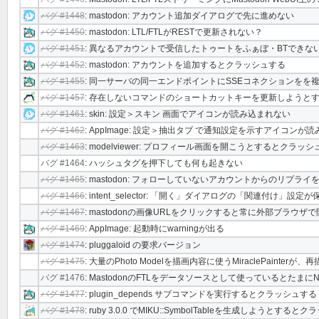
バグ #1448
: mastodon: アカウント追加ダイアログで先に進めない
バグ #1450
: mastodon: LTL/FTLがRESTで更新されない？
バグ #1451
: 異なるアカウントで受信したトゥートをふぁぼ・BTできな
バグ #1452
: mastodon: アカウントを追加するとクラッシュする
バグ #1455
: 同一サーバの同一エンドポイントにSSEコネクションをを
バグ #1457
: 存在しないコマンドのショートカットキーを更新しようと
バグ #1461
: skin: 設定＞スキン 画面でアイコンが読み込まれない
バグ #1462
: AppImage: 設定＞抽出タブ で通知設定を示すアイコンが
バグ #1463
: modelviewer: プロフィール画面を開こうとするとクラッ
バグ #1464
: ハッシュタグを押下しても何も起きない
バグ #1465
: mastodon: フォローしていないアカウントからのリプラ
バグ #1466
: intent_selector: 「開く」ダイアログの「関連付け」設
バグ #1467
: mastodonの画像URLをクリックすると常に外部ブラ
バグ #1469
: AppImage: 起動時にwarningが出る
バグ #1474
: pluggaloid の要求バージョン
バグ #1475
: 大量のPhoto Modelを描画内容に使うMiraclePainte
バグ #1476
: MastodonのFTLをデータソースとして使っているとたまにNo
バグ #1477
: plugin_depends サブコマンドを実行するとクラッシュする
バグ #1478
: ruby 3.0.0 でMIKU::SymbolTableを生成しようとする