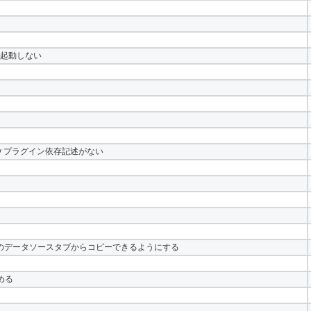
ュして起動しない
tivity プラグイン依存記述がない
集画面のデータソースタブからコピーできるようにする
める