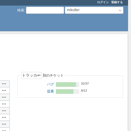
ログイン
登録する
mikutter
検索
:
別のチケット
操作
32/37
バグ
操作
9/12
提案
操作
操作
操作
操作
操作
操作