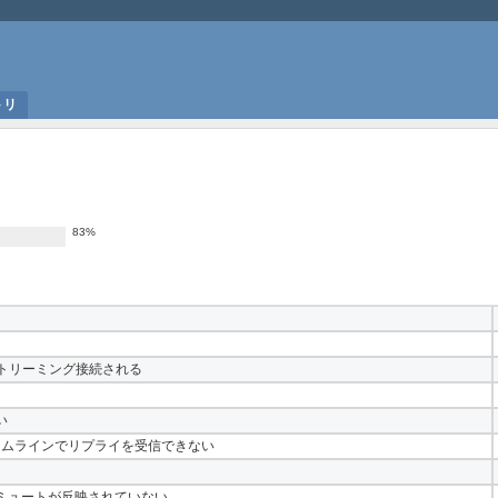
トリ
83%
もストリーミング接続される
い
」タイムラインでリプライを受信できない
bUI上のミュートが反映されていない