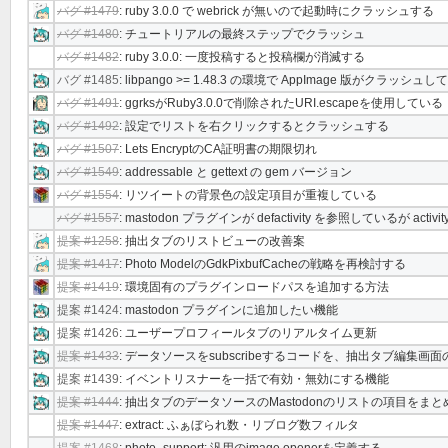
バグ #1479
: ruby 3.0.0 で webrick が無いので起動時にクラッシュする
バグ #1480
: チュートリアルの最終ステップでクラッシュ
バグ #1482
: ruby 3.0.0: 一度投稿すると投稿欄が消滅する
バグ #1485
: libpango >= 1.48.3 の環境で AppImage 版がクラッシ
バグ #1491
: ggrksがRuby3.0.0で削除されたURI.escapeを使用している
バグ #1492
: 設定でリストを右クリックするとクラッシュする
バグ #1507
: Lets EncryptのCA証明書の期限切れ
バグ #1549
: addressable と gettext の gem バージョン
バグ #1554
: リツイートの背景色の設定項目が重複している
バグ #1557
: mastodon プラグインが defactivity を参照しているが ac
提案 #1258
: 抽出タブのリストビューの改善案
提案 #1417
: Photo ModelのGdkPixbufCacheの戦略を再検討する
提案 #1419
: 環境固有のプラグインロードパスを追加する方法
提案 #1424
: mastodon プラグインに追加したい機能
提案 #1426
: ユーザープロフィールタブのリアルタイム更新
提案 #1433
: データソースをsubscribeするコードを、抽出タブ編
提案 #1439
: イベントリスナーを一括で有効・無効にする機能
提案 #1444
: 抽出タブのデータソースのMastodonのリストの項目をまと
提案 #1447
: extract: ふぁぼられ数・リブログ数フィルタ