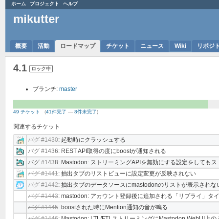
ホーム
プロジェクト
ヘルプ
mikutter
概要
活動
ロードマップ
チケット
ニュース
Wiki
リポジ
4.1
ロック中
ブランチ:
master
49 チケット
(
41件完了
—
8件未完了
)
関連するチケット
バグ #1430
: 起動時にクラッシュする
バグ #1436
: REST API取得の度にboostが通知される
バグ #1438
: Mastodon: ストリーミングAPIを無効にする設定をして
バグ #1441
: 抽出タブのリストビューに設定変更が反映されない
バグ #1442
: 抽出タブのデータソースにmastodonのリストが表示されな
バグ #1443
: mastodon: アカウント登録後に追加される「リプライ
バグ #1445
: boostされた時にMention通知の音が鳴る
バグ #1446
: Mastodon: LTL/FTLストリーミングにMastodon We