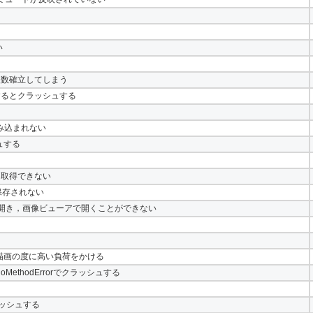
い
複数確立してしまう
するとクラッシュする
読み込まれない
シュする
イを取得できない
定が保存されない
ウザで開き，画像ビューアで開くことができない
rが、再描画の度に高い負荷をかける
MethodErrorでクラッシュする
とクラッシュする