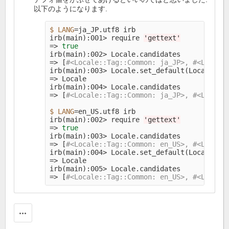
以下のようになります.
$ LANG
=
ja_JP.utf8 irb

irb
(
main
)
:001> require 
'gettext'
=>
irb
(
main
)
=>
[
#<Locale::Tag::Common: ja_JP>, #<Locale
irb
(
main
)
:003> Locale.set_default
(
Locale.ca
=>
 Locale

irb
(
main
)
=>
[
#<Locale::Tag::Common: ja_JP>, #<Locale
$ LANG
=
en_US.utf8 irb

irb
(
main
)
:002> require 
'gettext'
=>
irb
(
main
)
=>
[
#<Locale::Tag::Common: en_US>, #<Locale
irb
(
main
)
:004> Locale.set_default
(
Locale.ca
=>
 Locale

irb
(
main
)
=>
[
#<Locale::Tag::Common: en_US>, #<Locale
操作