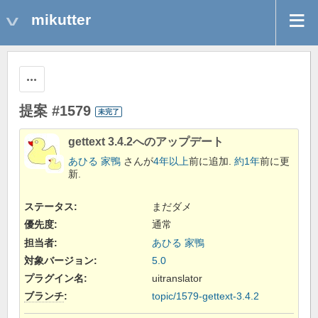
mikutter
操作
提案 #1579
未完了
gettext 3.4.2へのアップデート
あひる 家鴨
さんが
4年以上
前に追加.
約1年
前に更
新.
ステータス:
まだダメ
優先度:
通常
担当者:
あひる 家鴨
対象バージョン:
5.0
プラグイン名
:
uitranslator
ブランチ
:
topic/1579-gettext-3.4.2