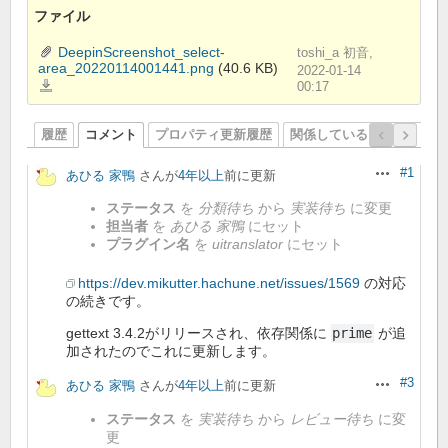
ファイル
DeepinScreenshot_select-
toshi_a 初音,
area_20220114001441.png
(40.6 KB)
2022-01-14
DeepinScreenshot_select-
00:17
area_20220114001441.png
履歴
コメント
プロパティ更新履歴
関係しているリビジョン
#1
あひる 家鴨
さんが
4年以上
前に更新
操作
ステータス
を
分類待ち
から
実装待ち
に変更
担当者
を
あひる 家鴨
にセット
プラグイン名
を
uitranslator
にセット
https://dev.mikutter.hachune.net/issues/1569
の対応
の続きです。
gettext 3.4.2がリリースされ、依存関係に
prime
が追
加されたのでこれに更新します。
#3
あひる 家鴨
さんが
4年以上
前に更新
操作
ステータス
を
実装待ち
から
レビュー待ち
に変
更