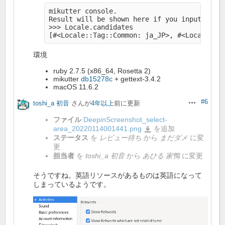
mikutter console.

Result will be shown here if you input the R
>>> Locale.candidates

環境
ruby 2.7.5 (x86_64, Rosetta 2)
mikutter
db15278c
+ gettext-3.4.2
macOS 11.6.2
#6
toshi_a 初音
さんが
4年以上
前に更新
操作
ファイル
DeepinScreenshot_select-
area_20220114001441.png
を追加
DeepinScreenshot_select-
area_20220114001441.png
ステータス
を
レビュー待ち
から
まだダメ
に変
更
担当者
を
toshi_a 初音
から
あひる 家鴨
に変更
そうですね。英語リソースがあるものは英語になって
しまっているようです。