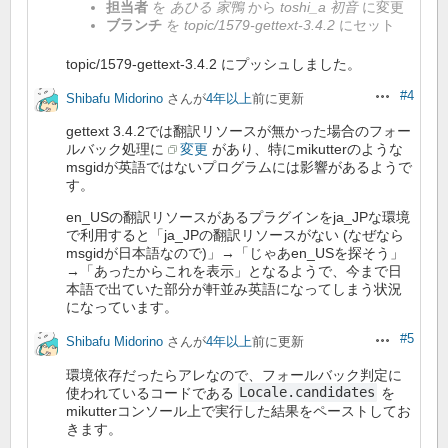
担当者
を
あひる 家鴨
から
toshi_a 初音
に変更
ブランチ
を
topic/1579-gettext-3.4.2
にセット
topic/1579-gettext-3.4.2 にプッシュしました。
#4
Shibafu Midorino
さんが
4年以上
前に更新
操作
gettext 3.4.2では翻訳リソースが無かった場合のフォー
ルバック処理に
変更
があり、特にmikutterのような
msgidが英語ではないプログラムには影響があるようで
す。
en_USの翻訳リソースがあるプラグインをja_JPな環境
で利用すると「ja_JPの翻訳リソースがない (なぜなら
msgidが日本語なので)」→「じゃあen_USを探そう」
→「あったからこれを表示」となるようで、今まで日
本語で出ていた部分が軒並み英語になってしまう状況
になっています。
#5
Shibafu Midorino
さんが
4年以上
前に更新
操作
環境依存だったらアレなので、フォールバック判定に
使われているコードである
Locale.candidates
を
mikutterコンソール上で実行した結果をペーストしてお
きます。