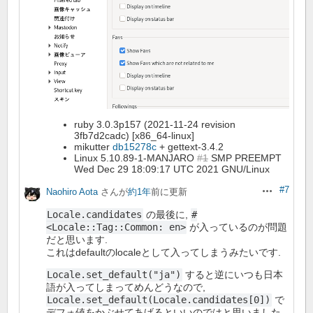
ruby 3.0.3p157 (2021-11-24 revision
3fb7d2cadc) [x86_64-linux]
mikutter
db15278c
+ gettext-3.4.2
Linux 5.10.89-1-MANJARO
#1
SMP PREEMPT
Wed Dec 29 18:09:17 UTC 2021 GNU/Linux
#7
Naohiro Aota
さんが
約1年
前に更新
操作
Locale.candidates
の最後に,
#
<Locale::Tag::Common: en>
が入っているのが問題
だと思います.
これはdefaultのlocaleとして入ってしまうみたいです.
Locale.set_default("ja")
すると逆にいつも日本
語が入ってしまってめんどうなので,
Locale.set_default(Locale.candidates[0])
で
デフォ値をかぶせてあげるといいのではと思いました.