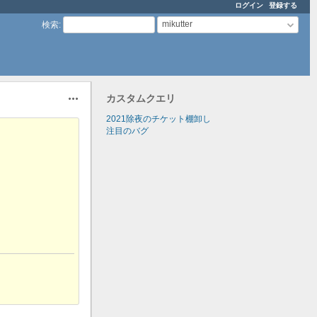
ログイン
登録する
mikutter
検索
:
カスタムクエリ
操作
2021除夜のチケット棚卸し
注目のバグ