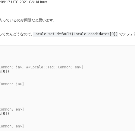
09:17 UTC 2021 GNU/Linux
入っているのが問題だと思います.
ってめんどうなので,
Locale.set_default(Locale.candidates[0])
でデフォ
Common: ja>, #<Locale::Tag::Common: en>]
s[0]
)
Common: ja>]
Common: en>]
s[0]
)
Common: en>]