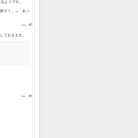
があるようです。
Sを探そう」→「あっ
#5
操作
ストしておきます。
#6
操作