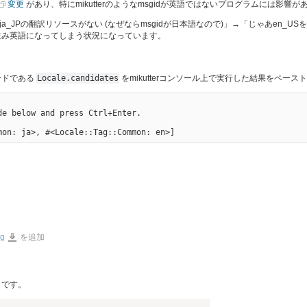
変更
があり、特にmikutterのようなmsgidが英語ではないプログラムには影響
a_JPの翻訳リソースがない (なぜならmsgidが日本語なので)」→「じゃあen_U
並み英語になってしまう状況になっています。
ードである
Locale.candidates
をmikutterコンソール上で実行した結果をペー
e below and press Ctrl+Enter.

DeepinScreenshot_select-
ng
を追加
area_20220114001441.png
うです。