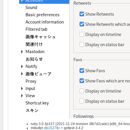
ruby 3.0.3p157 (2021-11-24 revision 3fb7d2cadc) [x86_64-linu
mikutter
db15278c
+ gettext-3.4.2