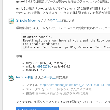
gettext 3.4.2では翻訳リソースが無かった場合のフォールバック処理に
en_USの翻訳リソースがあるプラグインをja_JPな環境で利用すると「j
たからこれを表示」となるようで、今まで日本語で出ていた部分が軒
Shibafu Midorino
さんが
4年以上
前に更新
環境依存だったらアレなので、フォールバック判定に使われているコ
mikutter console.

Result will be shown here if you input the Ruby cod
>>> Locale.candidates

環境
ruby 2.7.5 (x86_64, Rosetta 2)
mikutter
db15278c
+ gettext-3.4.2
macOS 11.6.2
toshi_a 初音
さんが
4年以上
前に更新
ファイル
DeepinScreenshot_select-area_20220114001441.p
ステータス
を
レビュー待ち
から
まだダメ
に変更
担当者
を
toshi_a 初音
から
あひる 家鴨
に変更
そうですね。英語リソースがあるものは英語になってしまっているよ