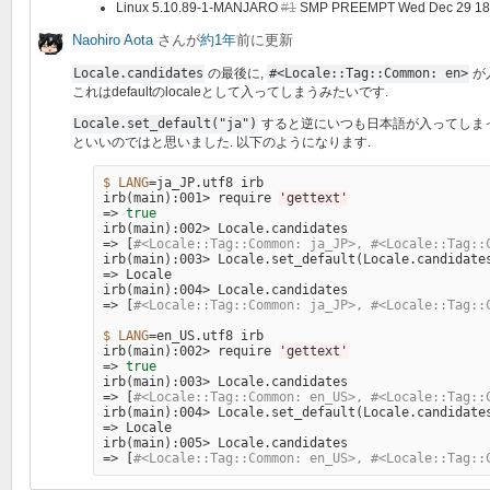
Linux 5.10.89-1-MANJARO
#1
SMP PREEMPT Wed Dec 29 18:
Naohiro Aota
さんが
約1年
前に更新
Locale.candidates
の最後に,
#<Locale::Tag::Common: en>
が
これはdefaultのlocaleとして入ってしまうみたいです.
Locale.set_default("ja")
すると逆にいつも日本語が入ってしま
といいのではと思いました. 以下のようになります.
$ LANG
=
ja_JP.utf8 irb

irb
(
main
)
:001> require 
'gettext'
=>
irb
(
main
)
=>
[
#<Locale::Tag::Common: ja_JP>, #<Locale::Tag::
irb
(
main
)
:003> Locale.set_default
(
Locale.candidate
=>
 Locale

irb
(
main
)
=>
[
#<Locale::Tag::Common: ja_JP>, #<Locale::Tag::
$ LANG
=
en_US.utf8 irb

irb
(
main
)
:002> require 
'gettext'
=>
irb
(
main
)
=>
[
#<Locale::Tag::Common: en_US>, #<Locale::Tag::
irb
(
main
)
:004> Locale.set_default
(
Locale.candidate
=>
 Locale

irb
(
main
)
=>
[
#<Locale::Tag::Common: en_US>, #<Locale::Tag::