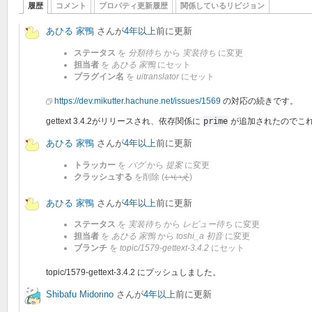
履歴
コメント
プロパティ更新履歴
関係しているリビジョン
あひる 家鴨
さんが
4年以上
前に更新
ステータス
を
分類待ち
から
実装待ち
に変更
担当者
を
あひる 家鴨
にセット
プラグイン名
を
uitranslator
にセット
https://dev.mikutter.hachune.net/issues/1569
の対応の続きです。
gettext 3.4.2がリリースされ、依存関係に
prime
が追加されたのでこ
あひる 家鴨
さんが
4年以上
前に更新
トラッカー
を
バグ
から
提案
に変更
クラッシュする
を削除 (
いいえ
)
あひる 家鴨
さんが
4年以上
前に更新
ステータス
を
実装待ち
から
レビュー待ち
に変更
担当者
を
あひる 家鴨
から
toshi_a 初音
に変更
ブランチ
を
topic/1579-gettext-3.4.2
にセット
topic/1579-gettext-3.4.2 にプッシュしました。
Shibafu Midorino
さんが
4年以上
前に更新