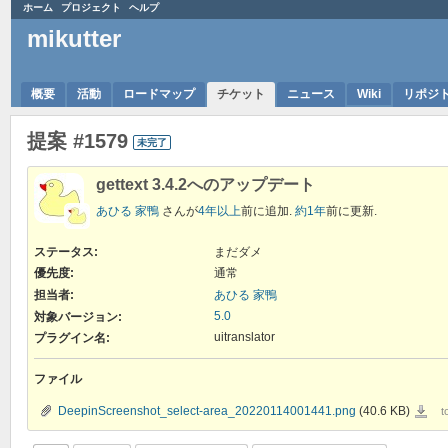
ホーム
プロジェクト
ヘルプ
mikutter
概要
活動
ロードマップ
チケット
ニュース
Wiki
リポジ
提案 #1579
未完了
gettext 3.4.2へのアップデート
あひる 家鴨
さんが
4年以上
前に追加.
約1年
前に更新.
ステータス:
まだダメ
優先度:
通常
担当者:
あひる 家鴨
5.0
対象バージョン:
uitranslator
プラグイン名
:
ファイル
Deepi
DeepinScreenshot_select-area_20220114001441.png
(40.6 KB)
t
area