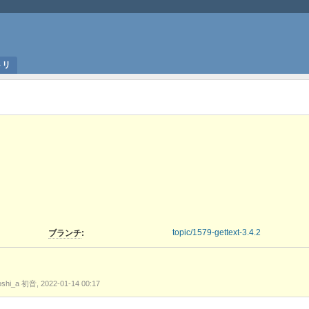
トリ
topic/1579-gettext-3.4.2
ブランチ
:
nScreenshot_select-
oshi_a 初音, 2022-01-14 00:17
_20220114001441.png