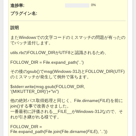
進捗率:
0%
プラグイン名
:
説明
またWindowsでの文字コードのミスマッチの問題が有ったの
でパッチ送付します。
utils.rbのFOLLOW_DIRがUTF8と認識されるため、
FOLLOW_DIR = File.expand_path('..')
その後のgsub()でmsg(Windows-31J)とFOLLOW_DIR(UTF)
のミスマッチが発生して例外で落ちます。
$stderr.write(msg.gsub(FOLLOW_DIR,
'{MIKUTTER_DIR}')+"\n")
他の絶対パス取得処理と同じく、File.dirname(
FILE
)を前に
join()する事で改善させました。
一番最初に評価される__FILE__がWindows-31Jなので、そ
れが引き継がれる様です。
FOLLOW_DIR =
File.expand_path(File.join(File.dirname(
FILE
), '..'))