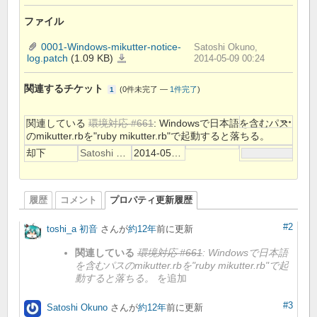
ファイル
0001-Windows-mikutter-notice-
Satoshi Okuno,
log.patch
(1.09 KB)
0001-
2014-05-09 00:24
Windows-
mikutter-
notice-
log.patch
関連するチケット
(
0件未完了
—
1件完了
)
1
操作
関連している
環境対応 #661
: Windowsで日本語を含むパス
のmikutter.rbを"ruby mikutter.rb"で起動すると落ちる。
却下
Satoshi Okuno
2014-05-06
履歴
コメント
プロパティ更新履歴
#2
toshi_a 初音
さんが
約12年
前に更新
関連している
環境対応 #661
: Windowsで日本語
を含むパスのmikutter.rbを"ruby mikutter.rb"で起
動すると落ちる。
を追加
#3
Satoshi Okuno
さんが
約12年
前に更新