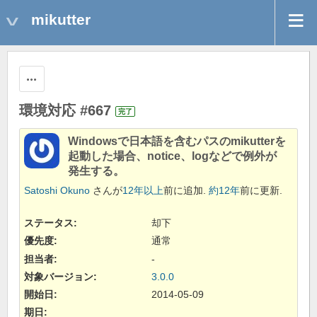
mikutter
操作
環境対応 #667
完了
Windowsで日本語を含むパスのmikutterを
起動した場合、notice、logなどで例外が
発生する。
Satoshi Okuno
さんが
12年以上
前に追加.
約12年
前に更新.
ステータス:
却下
優先度:
通常
担当者:
-
対象バージョン:
3.0.0
開始日:
2014-05-09
期日: