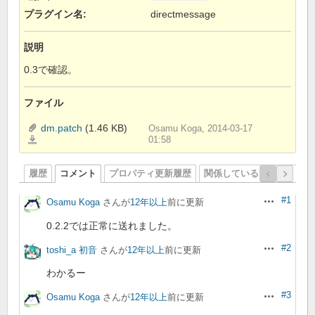
プラグイン名
:
directmessage
説明
0.3で確認。
ファイル
dm.patch
(1.46 KB)
Osamu Koga, 2014-03-17
dm.patch
01:58
履歴
コメント
プロパティ更新履歴
関係しているリビジョン
#1
Osamu Koga
さんが
12年以上
前に更新
操作
0.2.2では正常に送れました。
#2
toshi_a 初音
さんが
12年以上
前に更新
操作
わかるー
#3
Osamu Koga
さんが
12年以上
前に更新
操作