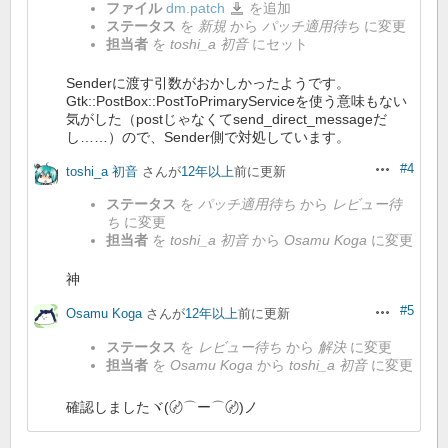
ファイル
dm.patch
を追加
dm.patch
ステータス
を
新規
から
パッチ適用待ち
に変更
担当者
を
toshi_a 初音
にセット
Senderに渡す引数がおかしかったようです。
Gtk::PostBox::PostToPrimaryServiceを使う意味もない
気がした（postじゃなくてsend_direct_messageだ
し……）ので、Sender側で対処しています。
#4
toshi_a 初音
さんが
12年以上
前に更新
操作
ステータス
を
パッチ適用待ち
から
レビュー待
ち
に変更
担当者
を
toshi_a 初音
から
Osamu Koga
に変更
神
#5
Osamu Koga
さんが
12年以上
前に更新
操作
ステータス
を
レビュー待ち
から
解決
に変更
担当者
を
Osamu Koga
から
toshi_a 初音
に変更
確認しましたヾ(〄⌒ー⌒〄)ノ