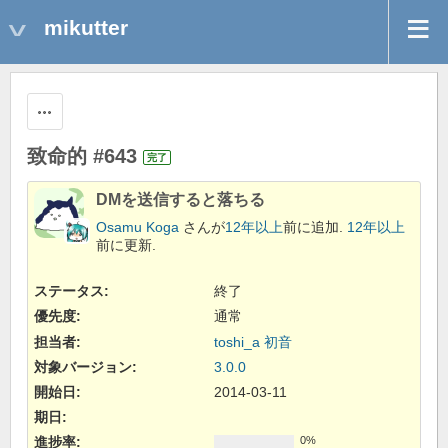
mikutter
操作
致命的 #643
完了
DMを送信すると落ちる
Osamu Koga
さんが
12年以上
前に追加.
12年以上
前に更新.
ステータス:
終了
優先度:
通常
担当者:
toshi_a 初音
対象バージョン:
3.0.0
開始日:
2014-03-11
期日:
進捗率:
0%