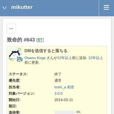
mikutter
操作
致命的 #643
完了
DMを送信すると落ちる
Osamu Koga
さんが
12年以上
前に追加.
12年以上
前に更新.
ステータス:
終了
優先度:
通常
担当者:
toshi_a 初音
対象バージョン:
3.0.0
開始日:
2014-03-11
期日:
進捗率:
0%