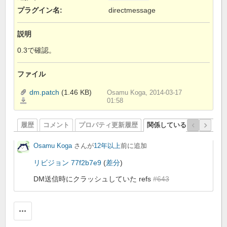
プラグイン名
:
directmessage
説明
0.3で確認。
ファイル
dm.patch
(1.46 KB)
Osamu Koga, 2014-03-17
dm.patch
01:58
履歴
コメント
プロパティ更新履歴
関係しているリビジョン
Osamu Koga
さんが
12年以上
前に追加
リビジョン 77f2b7e9
(
差分
)
DM送信時にクラッシュしていた refs
#643
操作