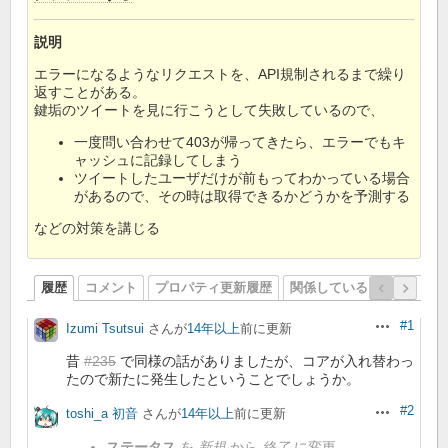
説明
エラーになるようなリクエストを、API規制されるまで繰り
返すことがある。
鍵垢のツイートを見に行こうとして失敗しているので、
一度問い合わせて403が帰ってきたら、エラーでもキ
ャッシュに記録してしまう
ツイートしたユーザだけが前もってわかっている場合
があるので、その時は取得できるかどうかを予測する
などの対策を講じる
履歴
コメント
プロパティ更新履歴
関係しているリビジョン
#1
Izumi Tsutsui
さんが
14年以上
前に更新
操作
昔
#235
で同様の話がありましたが、コアが入れ替わっ
たので新たに発生したということでしょうか。
#2
toshi_a 初音
さんが
14年以上
前に更新
操作
ステータス
を
新規
から
終了
に変更