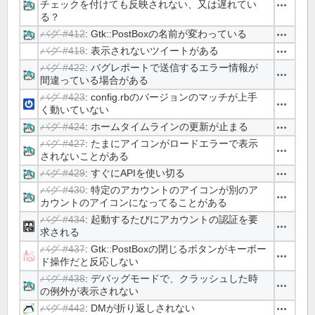
チェックを付けても反映されない、又は遅れてい
操作
る？
バグ #412
: Gtk::PostBoxの名前が変わっている
操作
バグ #418
: 表示されないツイートがある
操作
バグ #422
: バグレポートで送信するエラー情報が
操作
間違っている場合がある
バグ #423
: config.rbのバージョンのマッチが上手
操作
く動いていない
バグ #424
: ホームタイムラインの更新が止まる
操作
バグ #427
: たまにアイコンがロードエラーで表示
操作
されないことがある
バグ #429
: すぐにAPIを使い切る
操作
バグ #430
: 特定のアカウントのアイコンが別のア
操作
カウントのアイコンになってることがある
バグ #434
: 起動するたびにアカウントの認証を要
操作
求される
バグ #437
: Gtk::PostBoxの閉じるボタンがキーボー
操作
ド操作だと反応しない
バグ #438
: デバッグモードで、クラッシュした時
操作
の例外が表示されない
バグ #442
: DMが折り返しされない
操作