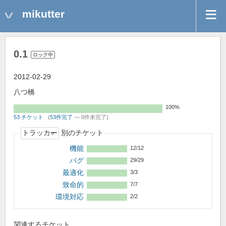
mikutter
0.1
ロック中
2012-02-29
八つ橋
100%
53 チケット
(
53件完了
— 0件未完了)
別のチケット
機能
12/12
バグ
29/29
最適化
3/3
致命的
7/7
環境対応
2/2
関連するチケット