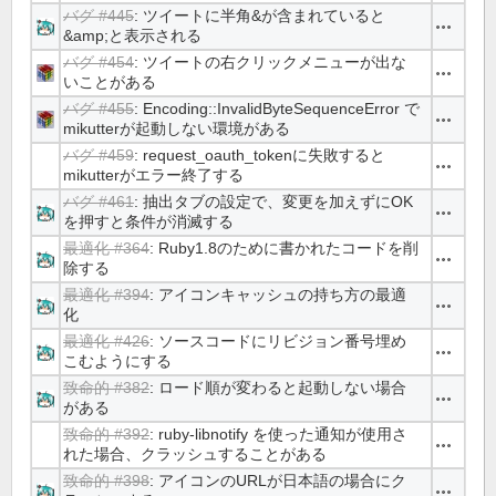
バグ #445
: ツイートに半角&が含まれていると
操作
&amp;と表示される
バグ #454
: ツイートの右クリックメニューが出な
操作
いことがある
バグ #455
: Encoding::InvalidByteSequenceError で
操作
mikutterが起動しない環境がある
バグ #459
: request_oauth_tokenに失敗すると
操作
mikutterがエラー終了する
バグ #461
: 抽出タブの設定で、変更を加えずにOK
操作
を押すと条件が消滅する
最適化 #364
: Ruby1.8のために書かれたコードを削
操作
除する
最適化 #394
: アイコンキャッシュの持ち方の最適
操作
化
最適化 #426
: ソースコードにリビジョン番号埋め
操作
こむようにする
致命的 #382
: ロード順が変わると起動しない場合
操作
がある
致命的 #392
: ruby-libnotify を使った通知が使用さ
操作
れた場合、クラッシュすることがある
致命的 #398
: アイコンのURLが日本語の場合にク
操作