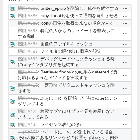
機能 #358
: twitter_api.rbを削除し、依存を解消する
操作
機能 #385
: ruby-libnotifyを使って通知を発生させる
操作
機能 #389
: iconの画像を取得出来ない場合がある
操作
機能 #393
: 特定の人からのリツイートを非表示に
操作
する機能
機能 #395
: 画像のファイルキャッシュ
操作
機能 #397
: フィルタの呼び出し順序の設定
操作
機能 #399
: デバッグモード中にクラッシュする時
操作
にrubyインタプリタを起動する
機能 #413
: Retriever.findbyidの結果をdeferredで受
操作
け取れるようなメソッドを実装する
機能 #417
: 一定期間でリクエストキャッシュを削
操作
除する
機能 #425
: ふぁぼ、RTを開始した時にVoterにレン
操作
ダリングする
機能 #428
: 検索タブではリプライ元を表示しない
操作
ようにしてみる
機能 #435
: ライセンス表記の修正
操作
バグ #368
: ツイートに「>」が含まれている場合、
それ以降にあるリンクなどの位置がずれたり、例外
操作