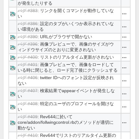
が発生したりする
バグ #383
: リンクを開くコマンドが動作していな
操作
い
バグ #386
: 設定のタブがいくつか表示されていな
操作
い環境がある
バグ #390
: URLがブラウザで開かない
操作
バグ #396
: 画像プレビューで、画像のサイズがウ
操作
ィンドウサイズのとおりに変更されない
バグ #400
: リストのリアルタイム更新がされない
操作
バグ #401
: 画像プレビューで、画像をロードして
操作
いる時に閉じると、ロード完了後にクラッシュする
バグ #406
: twitter IDへのフォント設定が反映され
操作
ない
バグ #407
: 検索結果でappearイベントが発生しな
操作
い
バグ #408
: 特定のユーザのプロフィールを開けな
操作
い
バグ #409
: Rev644に於いて
core/addon/follwingcontrol.rbのメソッドが適切に
操作
動かない
バグ #410
: Rev644でリストのリアルタイム更新の