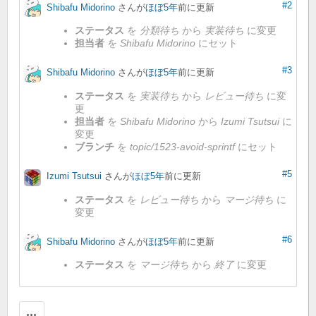
#2
Shibafu Midorino
さんが
ほぼ5年
前に更新
ステータス
を
分類待ち
から
実装待ち
に変更
担当者
を
Shibafu Midorino
にセット
#3
Shibafu Midorino
さんが
ほぼ5年
前に更新
ステータス
を
実装待ち
から
レビュー待ち
に変
更
担当者
を
Shibafu Midorino
から
Izumi Tsutsui
に
変更
ブランチ
を
topic/1523-avoid-sprintf
にセット
#5
Izumi Tsutsui
さんが
ほぼ5年
前に更新
ステータス
を
レビュー待ち
から
マージ待ち
に
変更
#6
Shibafu Midorino
さんが
ほぼ5年
前に更新
ステータス
を
マージ待ち
から
終了
に変更
操作