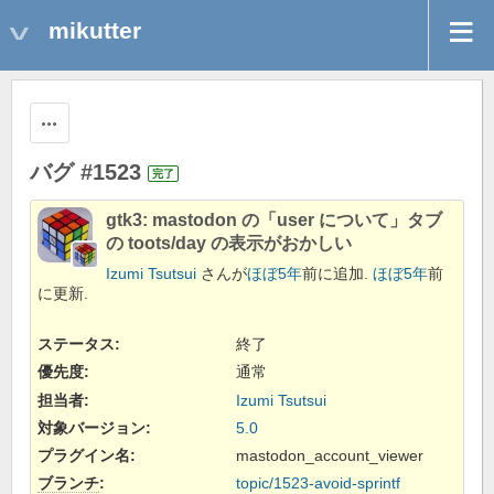
mikutter
操作
バグ #1523
完了
gtk3: mastodon の「user について」タブ
の toots/day の表示がおかしい
Izumi Tsutsui
さんが
ほぼ5年
前に追加.
ほぼ5年
前
に更新.
ステータス:
終了
優先度:
通常
担当者:
Izumi Tsutsui
対象バージョン:
5.0
プラグイン名
:
mastodon_account_viewer
ブランチ
:
topic/1523-avoid-sprintf