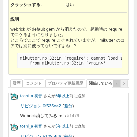
クラッシュする
:
はい
説明
webrick が default gem から消えたので、起動時の require
でコケるようになりました。
ところでここで require こそされていますが、mikutter のコ
アでは別に使ってないですよね...?
mikutter.rb:32:in `require': cannot load such fi
履歴
コメント
プロパティ更新履歴
関係しているリビジョン
toshi_a 初音
さんが
5年以上
前に追加
リビジョン 0f535ea2
(
差分
)
Webrick消してみる refs
#1479
toshi_a 初音
さんが
5年以上
前に追加
リビジョン 5109a8f6
(
差分
)