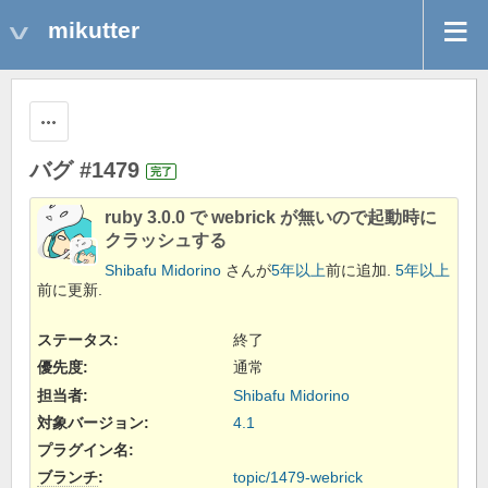
mikutter
操作
バグ #1479
完了
ruby 3.0.0 で webrick が無いので起動時に
クラッシュする
Shibafu Midorino
さんが
5年以上
前に追加.
5年以上
前に更新.
ステータス:
終了
優先度:
通常
担当者:
Shibafu Midorino
対象バージョン:
4.1
プラグイン名
:
ブランチ
:
topic/1479-webrick