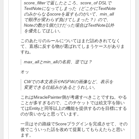
score_filterで返したところ、score_of DSLで
TextNoteになってしまった（どこかにTextNote
のみからなるscoreを返すものがいて、min_all
で順序が変わらず負けてしまった？）ので、
Noteの数が1個だけだった場合はTextNote以外
を優先してほしい。
このあたりのルールについてはまだ詰めきれてなく
て、直感に反する物が選ばれてしまうケースがありま
すね。
max_allとmin_allの名前、逆では？
オッ
CWでの本文表示やNSFWの画像など、表示を
変更できる仕組みがあるとうれしい。
これはMiraclePainter側が考慮すべきことですね。やる
ことが多すぎるので、このチケットでは絵文字を除い
てはEntityと同等以上の機能を提供するのを目標にする
のが良いかなと思っています。
一旦はその路線でScoreプラグインを完成させて、その
後でこういった話を改めて提案してもらえたらと思い
ます。