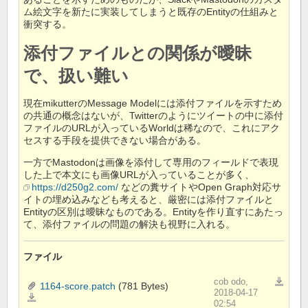
ム絵文字を新たに実装してしまうと既存のEntityの仕組みと
衝突する。
添付ファイルとの関係が曖昧
で、扱い難い
現在mikutterのMessage Modelには添付ファイルを示すため
の共通の概念はないが、Twitterのようにツイートの中に添付
ファイルのURLが入っているWorldは稀なので、これにアク
セスする手段を提供できない場合がある。
一方でMastodonは画像を添付して専用のフィールドで表現
した上で本文にも画像URLが入っていることが多く、
https://d250g2.com/
などの糞サイトやOpen Graph対応サ
イトの埋め込みなども考えると、厳密には添付ファイルと
Entityの区別は曖昧なものである。Entityを作り直すにあたっ
て、添付ファイルの問題の解決も視野に入れる。
ファイル
cob odo,
一括ダウ
1164-score.patch
(781 Bytes)
2018-04-17
1164-
score.patch
02:54