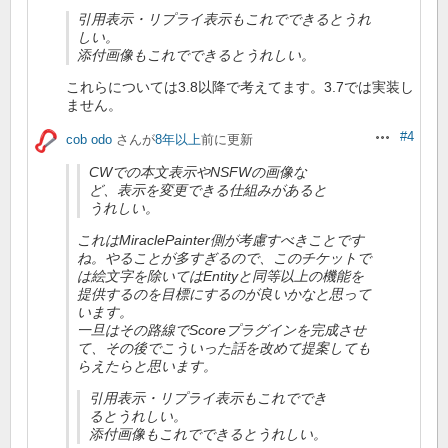
引用表示・リプライ表示もこれでできるとうれ
しい。
添付画像もこれでできるとうれしい。
これらについては3.8以降で考えてます。3.7では実装し
ません。
#4
cob odo
さんが
8年以上
前に更新
操作
CWでの本文表示やNSFWの画像な
ど、表示を変更できる仕組みがあると
うれしい。
これはMiraclePainter側が考慮すべきことです
ね。やることが多すぎるので、このチケットで
は絵文字を除いてはEntityと同等以上の機能を
提供するのを目標にするのが良いかなと思って
います。
一旦はその路線でScoreプラグインを完成させ
て、その後でこういった話を改めて提案しても
らえたらと思います。
引用表示・リプライ表示もこれででき
るとうれしい。
添付画像もこれでできるとうれしい。