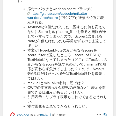
す。
添付のパッチとworldon scoreブランチ(
https://github.com/cobodo/mikutter-
worldon/tree/score
)で絵文字が正規の位置に表
示される。
TextNoteが1個だけ入った（要するに何も変えて
ない）Scoreを返すscore_filterを作ると無限再帰
してハマってしまったので、Scoreに含まれる
Noteが1個だけだったら再帰せずそのまま返して
ほしい。
本文がHyperLinkNoteのみからなるscoreを
score_filterで返したところ、score_of DSLで
TextNoteになってしまった（どこかにTextNoteの
みからなるscoreを返すものがいて、min_allで順
序が変わらず負けてしまった？）ので、Noteの
数が1個だけだった場合はTextNote以外を優先し
てほしい。
max_allとmin_allの名前、逆では？
CWでの本文表示やNSFWの画像など、表示を変
更できる仕組みがあるとうれしい。
引用表示・リプライ表示もこれでできるとうれし
い。
添付画像もこれでできるとうれしい。
#2
cob odo
さんが
8年以上
前に更新
操作