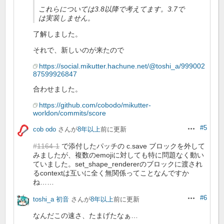
これらについては3.8以降で考えてます。3.7で
は実装しません。
了解しました。
それで、新しいのが来たので
https://social.mikutter.hachune.net/@toshi_a/999002
87599926847
合わせました。
https://github.com/cobodo/mikutter-
worldon/commits/score
#5
cob odo
さんが
8年以上
前に更新
操作
#1164-1
で添付したパッチの c.save ブロックを外して
みましたが、複数のemojiに対しても特に問題なく動い
ていました。set_shape_rendererのブロックに渡され
るcontextは互いに全く無関係ってことなんですか
ね……
#6
toshi_a 初音
さんが
8年以上
前に更新
操作
なんだこの速さ、たまげたなぁ…