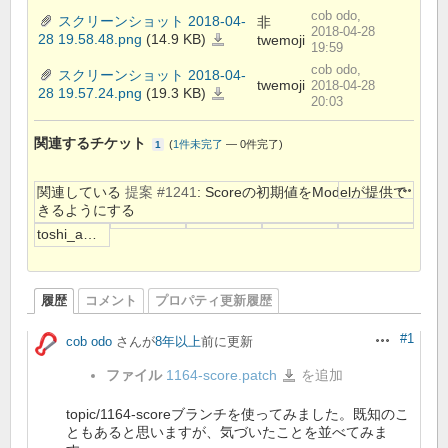
cob odo,
スクリーンショット 2018-04-
非
2018-04-28
28 19.58.48.png
(14.9 KB)
twemoji
ス
19:59
ク
リ
cob odo,
ー
スクリーンショット 2018-04-
twemoji
ン
2018-04-28
28 19.57.24.png
(19.3 KB)
ス
シ
20:03
ク
ョ
リ
ッ
ー
ト
2018-
ン
関連するチケット
(
1件未完了
—
0件完了
)
1
04-
シ
28
ョ
19.58.48.png
ッ
ト
操作
関連している
提案 #1241
: Scoreの初期値をModelが提供で
2018-
04-
きるようにする
28
19.57.24.png
toshi_aの判断待ち
履歴
コメント
プロパティ更新履歴
#1
cob odo
さんが
8年以上
前に更新
操作
ファイル
1164-score.patch
を追加
1164-
score.patch
topic/1164-scoreブランチを使ってみました。既知のこ
ともあると思いますが、気づいたことを並べてみま