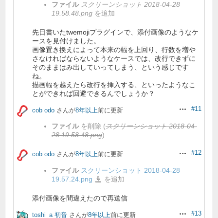
ク
ファイル
スクリーンショット 2018-04-28
リ
ー
19.58.48.png
を追加
ン
シ
ョ
先日書いたtwemojiプラグインで、添付画像のようなケ
ッ
ト
ースを見付けました。
2018-
04-
画像置き換えによって本来の幅を上回り、行数を増や
28
19.58.48.png
さなければならないようなケースでは、改行できずに
そのままはみ出していってしまう、という感じです
ね。
描画幅を越えたら改行を挿入する、といったようなこ
とができれば回避できるんでしょうか？
#11
cob odo
さんが
8年以上
前に更新
操作
ファイル
を削除 (
スクリーンショット 2018-04-
28 19.58.48.png
)
#12
cob odo
さんが
8年以上
前に更新
操作
ファイル
スクリーンショット 2018-04-28
19.57.24.png
を追加
ス
ク
リ
ー
添付画像を間違えたので再送信
ン
シ
ョ
#13
toshi_a 初音
さんが
8年以上
前に更新
操作
ッ