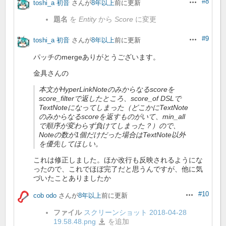
#8
toshi_a 初音
さんが
8年以上
前に更新
操作
題名
を
Entity
から
Score
に変更
#9
toshi_a 初音
さんが
8年以上
前に更新
操作
パッチのmergeありがとうございます。
金具さんの
本文がHyperLinkNoteのみからなるscoreを
score_filterで返したところ、score_of DSLで
TextNoteになってしまった（どこかにTextNote
のみからなるscoreを返すものがいて、min_all
で順序が変わらず負けてしまった？）ので、
Noteの数が1個だけだった場合はTextNote以外
を優先してほしい。
これは修正しました。ほか改行も反映されるようにな
ったので、これでほぼ完了だと思うんですが、他に気
づいたことありましたか
#10
cob odo
さんが
8年以上
前に更新
操作
ファイル
スクリーンショット 2018-04-28
19.58.48.png
を追加
ス