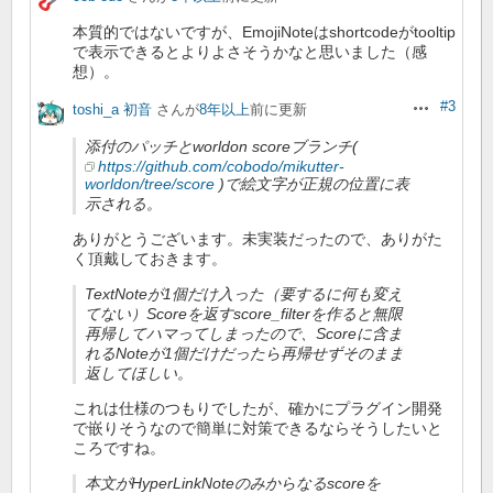
本質的ではないですが、EmojiNoteはshortcodeがtooltip
で表示できるとよりよさそうかなと思いました（感
想）。
#3
toshi_a 初音
さんが
8年以上
前に更新
操作
添付のパッチとworldon scoreブランチ(
https://github.com/cobodo/mikutter-
worldon/tree/score
)で絵文字が正規の位置に表
示される。
ありがとうございます。未実装だったので、ありがた
く頂戴しておきます。
TextNoteが1個だけ入った（要するに何も変え
てない）Scoreを返すscore_filterを作ると無限
再帰してハマってしまったので、Scoreに含ま
れるNoteが1個だけだったら再帰せずそのまま
返してほしい。
これは仕様のつもりでしたが、確かにプラグイン開発
で嵌りそうなので簡単に対策できるならそうしたいと
ころですね。
本文がHyperLinkNoteのみからなるscoreを