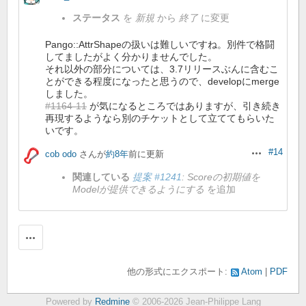
ト
2018-
ステータス
を
新規
から
終了
に変更
04-
28
19.57.24.png
Pango::AttrShapeの扱いは難しいですね。別件で格闘
してましたがよく分かりませんでした。
それ以外の部分については、3.7リリースぶんに含むこ
とができる程度になったと思うので、developにmerge
しました。
#1164-11
が気になるところではありますが、引き続き
再現するようなら別のチケットとして立ててもらいた
いです。
#14
cob odo
さんが
約8年
前に更新
操作
関連している
提案 #1241
: Scoreの初期値を
Modelが提供できるようにする
を追加
操作
他の形式にエクスポート:
Atom
PDF
Powered by
Redmine
© 2006-2026 Jean-Philippe Lang