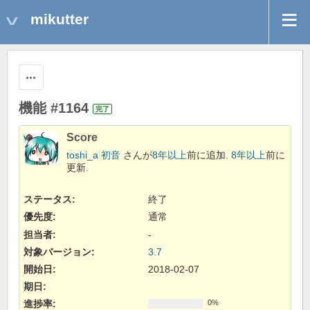
mikutter
操作
機能 #1164
完了
Score
toshi_a 初音
さんが
8年以上
前に追加.
8年以上
前に
更新.
ステータス:
終了
優先度:
通常
担当者:
-
対象バージョン:
3.7
開始日:
2018-02-07
期日:
進捗率:
0%