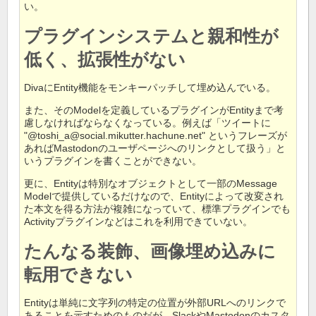
い。
プラグインシステムと親和性が
低く、拡張性がない
DivaにEntity機能をモンキーパッチして埋め込んでいる。
また、そのModelを定義しているプラグインがEntityまで考
慮しなければならなくなっている。例えば「ツイートに
"@toshi_a@social.mikutter.hachune.net" というフレーズが
あればMastodonのユーザページへのリンクとして扱う」と
いうプラグインを書くことができない。
更に、Entityは特別なオブジェクトとして一部のMessage
Modelで提供しているだけなので、Entityによって改変され
た本文を得る方法が複雑になっていて、標準プラグインでも
Activityプラグインなどはこれを利用できていない。
たんなる装飾、画像埋め込みに
転用できない
Entityは単純に文字列の特定の位置が外部URLへのリンクで
あることを示すためのものだが、SlackやMastodonのカスタ