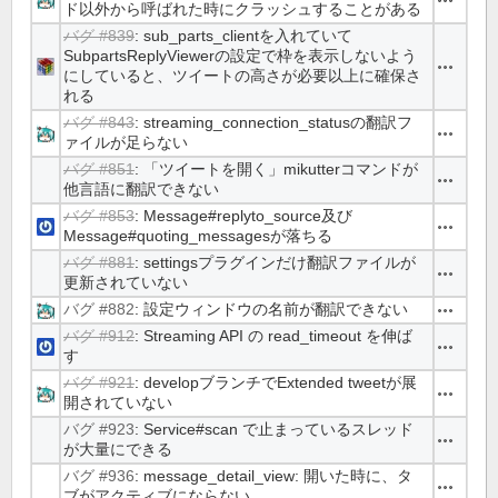
ド以外から呼ばれた時にクラッシュすることがある
バグ #839
: sub_parts_clientを入れていて
SubpartsReplyViewerの設定で枠を表示しないよう
操作
にしていると、ツイートの高さが必要以上に確保さ
れる
バグ #843
: streaming_connection_statusの翻訳フ
操作
ァイルが足らない
バグ #851
: 「ツイートを開く」mikutterコマンドが
操作
他言語に翻訳できない
バグ #853
: Message#replyto_source及び
操作
Message#quoting_messagesが落ちる
バグ #881
: settingsプラグインだけ翻訳ファイルが
操作
更新されていない
バグ #882
: 設定ウィンドウの名前が翻訳できない
操作
バグ #912
: Streaming API の read_timeout を伸ば
操作
す
バグ #921
: developブランチでExtended tweetが展
操作
開されていない
バグ #923
: Service#scan で止まっているスレッド
操作
が大量にできる
バグ #936
: message_detail_view: 開いた時に、タ
操作
ブがアクティブにならない