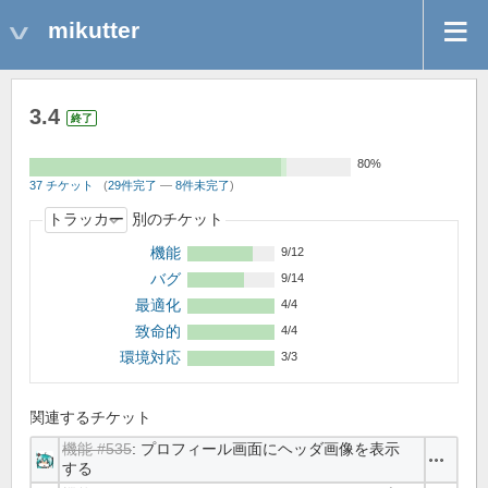
mikutter
3.4
終了
80%
37 チケット
(
29件完了
—
8件未完了
)
別のチケット
機能
9/12
バグ
9/14
最適化
4/4
致命的
4/4
環境対応
3/3
関連するチケット
機能 #535
: プロフィール画面にヘッダ画像を表示
操作
する