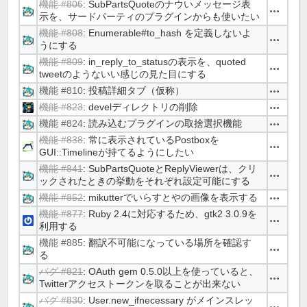
機能 #806
: SubPartsQuoteのナウいメッセージ表
操作
示を、サードパーティのプラグインからも使いたい
機能 #808
: Enumerable#to_hash を定義しないよ
操作
うにする
機能 #809
: in_reply_to_statusの表示を、quoted
操作
tweetのようないい感じの見た目にする
機能 #810
: 投稿詳細タブ（仮称）
操作
機能 #823
: develディレクトリの削除
操作
機能 #824
: 読み込むプラグインの取捨選択機能
操作
機能 #838
: 常に表示されているPostboxを
操作
GUI::Timelineが持てるようにしたい
機能 #841
: SubPartsQuoteとReplyViewerは、クリ
操作
ックされたときの挙動をそれぞれ設定可能にする
機能 #852
: mikutterでいらすとやの画像を表示する
操作
機能 #877
: Ruby 2.4に対応するため、gtk2 3.0.9を
操作
利用する
機能 #885
: 翻訳不可能になっている場所を確認す
操作
る
バグ #821
: OAuth gem 0.5.0以上を使っていると、
操作
Twitterアクセストークンを取ることが出来ない
バグ #830
: User.new_ifnecessary がメインスレッ
操作