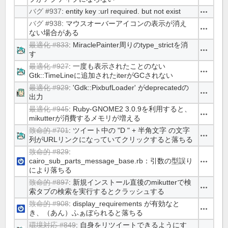
バグ #937
: entity key :url required. but not exist
操作
バグ #938
: マウスオーバーアイコンの表示が消え
操作
ない場合がある
最適化 #833
: MiraclePainter周りのtype_strictを消
操作
す
最適化 #927
: 一度も表示されたことのない
操作
Gtk::TimeLineに追加されたiterがGCされない
最適化 #929
: 'Gdk::PixbufLoader' がdeprecatedの
操作
出力
最適化 #945
: Ruby-GNOME2 3.0.9を利用すると、
操作
mikutterが消費するメモリが増える
致命的 #701
: ツイート中の "D " + 半角文字 の文字
操作
列がURLリンクになっていてクリックすると落ちる
致命的 #829
:
cairo_sub_parts_message_base.rb：引数の型誤り
操作
により落ちる
致命的 #897
: 新規インストール直後のmikutterで検
操作
索タブの検索を実行するとクラッシュする
致命的 #908
: display_requirements が有効なと
操作
き、（あん）ふぁぼられると落ちる
環境対応 #849
: 自身をリツイートできるようにす