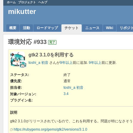
ホーム
プロジェクト
ヘルプ
mikutter
概要
活動
ロードマップ
チケット
ニュース
Wiki
リポジ
環境対応 #933
完了
gtk2 3.1.0を利用する
toshi_a 初音
さんが
9年以上
前に追加.
9年以上
前に更新.
ステータス:
終了
優先度:
通常
担当者:
toshi_a 初音
3.4
対象バージョン:
プラグイン名
:
説明
gtk2 3.1.0がリリースされているので、これを利用する。問題が特になさそうなら、
https://rubygems.org/gems/gtk2/versions/3.1.0