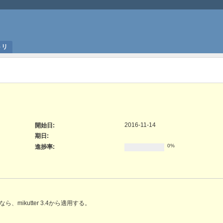
トリ
2016-11-14
開始日:
期日:
0%
進捗率:
mikutter 3.4から適用する。