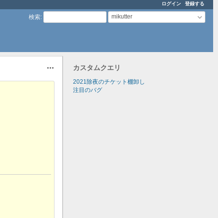
ログイン
登録する
mikutter
検索
:
カスタムクエリ
操作
2021除夜のチケット棚卸し
注目のバグ