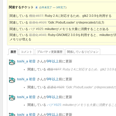
関連するチケット
4
(
1件未完了
—
3件完了
)
関連している
機能 #877
: Ruby 2.4に対応するため、gtk2 3.0.9を利用する
関連している
最適化 #929
: 'Gdk::PixbufLoader' がdeprecatedの出力
関連している
バグ #925
: mikutterがメモリを大量に消費することがある
関連している
最適化 #945
: Ruby-GNOME2 3.0.9を利用すると、mikutter
メモリが増える
履歴
コメント
プロパティ更新履歴
関係しているリビジョン
toshi_a 初音
さんが
9年以上
前に更新
関連している
機能 #877
: Ruby 2.4に対応するため、gtk2 3.0
toshi_a 初音
さんが
9年以上
前に更新
関連している
最適化 #929
: 'Gdk::PixbufLoader' がdeprecate
toshi_a 初音
さんが
9年以上
前に更新
関連している
バグ #925
: mikutterがメモリを大量に消費する
toshi_a 初音
さんが
9年以上
前に更新