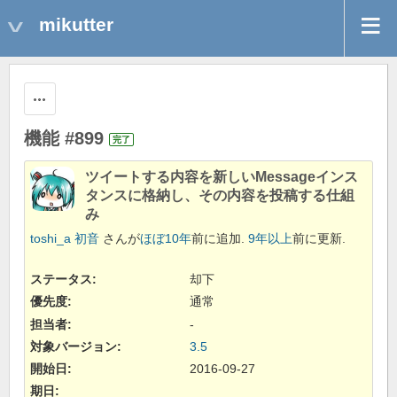
mikutter
操作
機能 #899
完了
ツイートする内容を新しいMessageインス
タンスに格納し、その内容を投稿する仕組
み
toshi_a 初音
さんが
ほぼ10年
前に追加.
9年以上
前に更新.
ステータス:
却下
優先度:
通常
担当者:
-
対象バージョン:
3.5
開始日:
2016-09-27
期日: