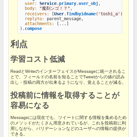
user: 
Service
.
primary
.
user_obj
,
body: 
"魔剤ンゴ！？"
,
receivers: 
[
User
.
findbyidname
(
'toshi_a'
),
...
replyto: 
parent_message
,
attachments: 
[
...
]
).
compose
利点
学習コスト低減
ReadとWriteのインターフェイスがMessageに統一されるこ
とで、フィールドの名前を知ることでTweetからの値の読み
出し・投稿の両方が出来るようになり、覚えることが減る。
投稿前に情報を取得することが
容易になる
Messageには現在でも、ツイートに関する情報を集めるため
のメソッドがたくさん用意されているが、これを投稿前に利
用しながら、バリデーションなどのユーザへの情報の提供が
できる。