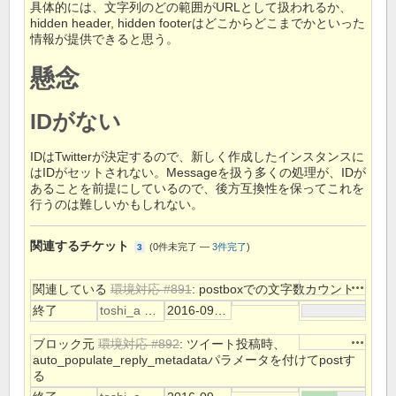
具体的には、文字列のどの範囲がURLとして扱われるか、
hidden header, hidden footerはどこからどこまでかといった
情報が提供できると思う。
懸念
IDがない
IDはTwitterが決定するので、新しく作成したインスタンスに
はIDがセットされない。Messageを扱う多くの処理が、IDが
あることを前提にしているので、後方互換性を保ってこれを
行うのは難しいかもしれない。
関連するチケット
(
0件未完了
—
3件完了
)
3
操作
関連している
環境対応 #891
: postboxでの文字数カウント
終了
toshi_a 初音
2016-09-20
操作
ブロック元
環境対応 #892
: ツイート投稿時、
auto_populate_reply_metadataパラメータを付けてpostす
る