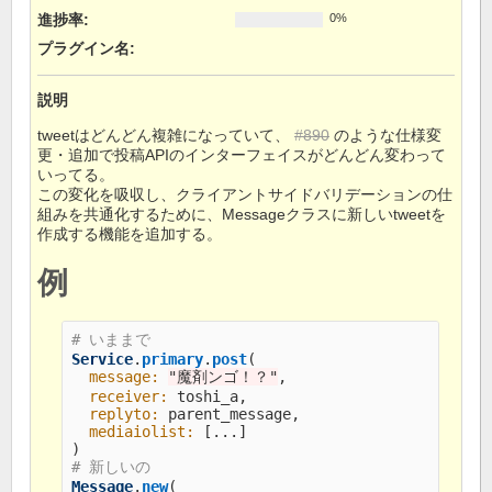
進捗率:
0%
プラグイン名
:
説明
tweetはどんどん複雑になっていて、
#890
のような仕様変
更・追加で投稿APIのインターフェイスがどんどん変わって
いってる。
この変化を吸収し、クライアントサイドバリデーションの仕
組みを共通化するために、Messageクラスに新しいtweetを
作成する機能を追加する。
例
# いままで
Service
.
primary
.
post
(
message: 
"魔剤ンゴ！？"
,
receiver: 
toshi_a
,
replyto: 
parent_message
,
mediaiolist: 
[
...
]
)
# 新しいの
Message
.
new
(