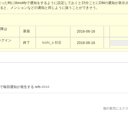
時にlibnotifyで通知をするように設定しておくと15分ごとにDMの通知が表示
ようにすると、メンションなどの通知と同じように扱うことができそう。
以降は
新規
2016-06-16
eプラグイン
終了
toshi_a 初音
2016-06-16
で毎回通知が発生する refs
#844
他の形式にエクス