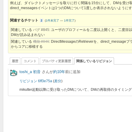
例えば、ダイレクトメッセージを取りに行く間隔を15分にして、DMを受け取った
direct_messagesイベントは1つのDMについて1度しか表示されない
関連するチケット
2
(
1件未完了
—
1件完了
)
関連している
バグ #845
: ユーザのプロフィールを二度以上開くと、二度目
DMが読み込まれない
関連している
機能 #846
: DirectMessageのRetrieverを、direct_messag
からコアに移植する
履歴
コメント
プロパティ更新履歴
関係しているリビジョン
toshi_a 初音
さんが
約10年
前に追加
リビジョン 6ff3e75a
(
差分
)
mikutter起動以降に受け取ったDMについて、DMの再取得のタイミング