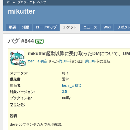
ホーム
プロジェクト
ヘルプ
mikutter
概要
活動
ロードマップ
チケット
ニュース
Wiki
リポジ
バグ #844
完了
mikutter起動以降に受け取ったDMについて
toshi_a 初音
さんが
約10年
前に追加.
約10年
前に更新.
ステータス:
終了
優先度:
通常
担当者:
toshi_a 初音
3.5
対象バージョン:
notify
プラグイン名
:
ブランチ
:
説明
developブランチのみで再現確認。