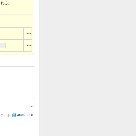
される。
操作
操作
操作
ポート:
Atom
PDF