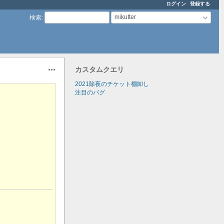
ログイン
登録する
mikutter
検索
:
カスタムクエリ
操作
2021除夜のチケット棚卸し
注目のバグ