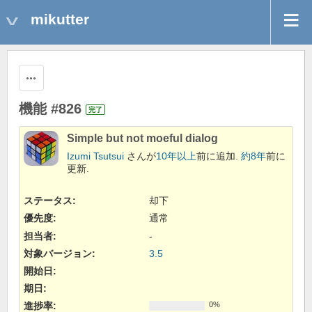
mikutter
操作
機能 #826
完了
Simple but not moeful dialog
Izumi Tsutsui
さんが
10年以上
前に追加.
約8年
前に
更新.
ステータス:
却下
優先度:
通常
担当者:
-
対象バージョン:
3.5
開始日:
期日:
進捗率:
0%