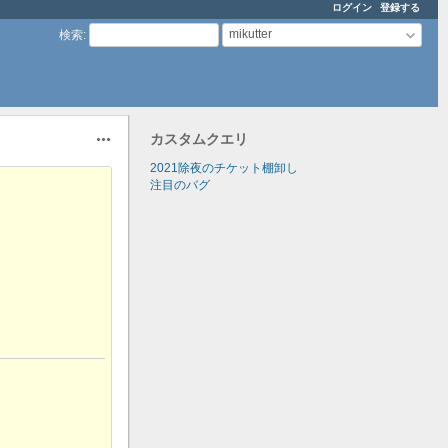
ログイン
登録する
mikutter
検索
:
カスタムクエリ
操作
2021除夜のチケット棚卸し
注目のバグ