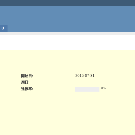
トリ
2015-07-31
開始日:
期日:
0%
進捗率: