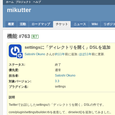
ホーム
プロジェクト
ヘルプ
mikutter
概要
活動
ロードマップ
チケット
ニュース
Wiki
リポジ
機能 #763
完了
settingsに「ディレクトリを開く」DSLを追加
Satoshi Okuno
さんが
約11年
前に追加.
ほぼ11年
前に更新.
ステータス:
終了
優先度:
通常
Satoshi Okuno
担当者:
3.3
対象バージョン:
settings
プラグイン名
:
説明
Twitterでお話ししたsettingsの「ディレクトリを開く」DSLの件です。
core/plugin/settings/builder.rbを改造して、dirselect()を追加してみました。