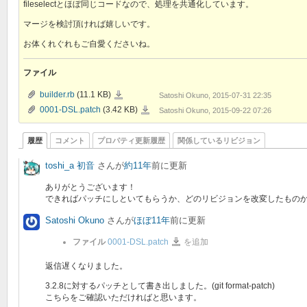
fileselectとほぼ同じコードなので、処理を共通化しています。
マージを検討頂ければ嬉しいです。
お体くれぐれもご自愛くださいね。
ファイル
builder.rb
builder.rb
(11.1 KB)
Satoshi Okuno, 2015-07-31 22:35
0001-
0001-DSL.patch
(3.42 KB)
Satoshi Okuno, 2015-09-22 07:26
DSL.patch
履歴
コメント
プロパティ更新履歴
関係しているリビジョン
toshi_a 初音
さんが
約11年
前に更新
ありがとうございます！
できればパッチにしといてもらうか、どのリビジョンを改変したもの
Satoshi Okuno
さんが
ほぼ11年
前に更新
0001-
ファイル
0001-DSL.patch
を追加
DSL.patch
返信遅くなりました。
3.2.8に対するパッチとして書き出しました。(git format-patch)
こちらをご確認いただければと思います。