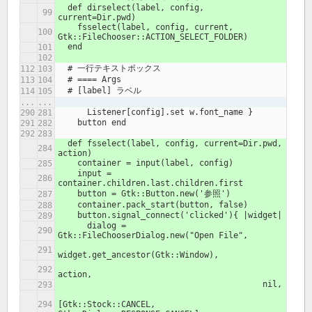
  def dirselect(label, config, 
current=Dir.pwd)
    fsselect(label, config, current, 
Gtk::FileChooser::ACTION_SELECT_FOLDER)
  end
  # 一行テキストボックス
  # ==== Args
  # [label] ラベル
...
...
      Listener[config].set w.font_name }
    button end
  def fsselect(label, config, current=Dir.pwd, 
action)
    container = input(label, config)
    input = 
container.children.last.children.first
    button = Gtk::Button.new('参照')
    container.pack_start(button, false)
    button.signal_connect('clicked'){ |widget|
      dialog = 
Gtk::FileChooserDialog.new("Open File",
widget.get_ancestor(Gtk::Window),
action,
                                          nil,
[Gtk::Stock::CANCEL, 