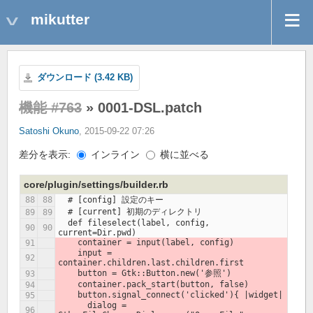
mikutter
ダウンロード (3.42 KB)
機能 #763
» 0001-DSL.patch
Satoshi Okuno
, 2015-09-22 07:26
差分を表示:
インライン
横に並べる
core/plugin/settings/builder.rb
  # [config] 設定のキー
  # [current] 初期のディレクトリ
  def fileselect(label, config, 
current=Dir.pwd)
    container = input(label, config)
    input = 
container.children.last.children.first
    button = Gtk::Button.new('参照')
    container.pack_start(button, false)
    button.signal_connect('clicked'){ |widget|
      dialog = 