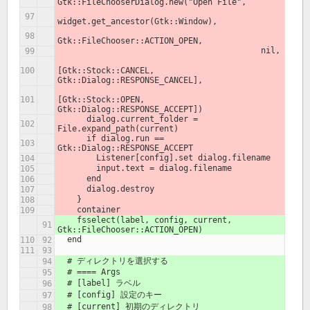
Gtk::FileChooserDialog.new("Open File",
widget.get_ancestor(Gtk::Window),
Gtk::FileChooser::ACTION_OPEN,
                                          nil,
[Gtk::Stock::CANCEL, 
Gtk::Dialog::RESPONSE_CANCEL],
[Gtk::Stock::OPEN, 
Gtk::Dialog::RESPONSE_ACCEPT])
      dialog.current_folder = 
File.expand_path(current)
      if dialog.run == 
Gtk::Dialog::RESPONSE_ACCEPT
        Listener[config].set dialog.filename
        input.text = dialog.filename
      end
      dialog.destroy
    }
    container
    fsselect(label, config, current, 
Gtk::FileChooser::ACTION_OPEN)
  end
  # ディレクトリを選択する
  # ==== Args
  # [label] ラベル
  # [config] 設定のキー
  # [current] 初期のディレクトリ