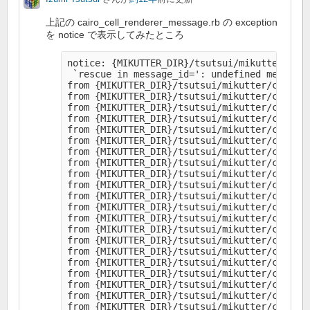
上記の cairo_cell_renderer_message.rb の exception
を notice で表示してみたところ
notice: {MIKUTTER_DIR}/tsutsui/mikutter/core
 `rescue in message_id=': undefined method `
from {MIKUTTER_DIR}/tsutsui/mikutter/core/me
from {MIKUTTER_DIR}/tsutsui/mikutter/core/mu
from {MIKUTTER_DIR}/tsutsui/mikutter/core/mu
from {MIKUTTER_DIR}/tsutsui/mikutter/core/mu
from {MIKUTTER_DIR}/tsutsui/mikutter/core/mu
from {MIKUTTER_DIR}/tsutsui/mikutter/core/mu
from {MIKUTTER_DIR}/tsutsui/mikutter/core/mu
from {MIKUTTER_DIR}/tsutsui/mikutter/core/mu
from {MIKUTTER_DIR}/tsutsui/mikutter/core/mu
from {MIKUTTER_DIR}/tsutsui/mikutter/core/li
from {MIKUTTER_DIR}/tsutsui/mikutter/core/mu
from {MIKUTTER_DIR}/tsutsui/mikutter/core/li
from {MIKUTTER_DIR}/tsutsui/mikutter/core/mu
from {MIKUTTER_DIR}/tsutsui/mikutter/core/li
from {MIKUTTER_DIR}/tsutsui/mikutter/core/mu
from {MIKUTTER_DIR}/tsutsui/mikutter/core/li
from {MIKUTTER_DIR}/tsutsui/mikutter/core/mu
from {MIKUTTER_DIR}/tsutsui/mikutter/core/li
from {MIKUTTER_DIR}/tsutsui/mikutter/core/mu
from {MIKUTTER_DIR}/tsutsui/mikutter/core/li
from {MIKUTTER_DIR}/tsutsui/mikutter/core/mu