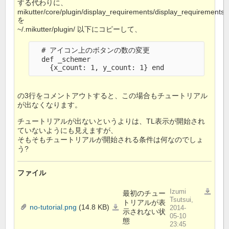
する代わりに、
mikutter/core/plugin/display_requirements/display_requirements.
を
~/.mikutter/plugin/ 以下にコピーして、
  # アイコン上のボタンの数の変更

  def _schemer

の3行をコメントアウトすると、この場合もチュートリアル
が出なくなります。
チュートリアルが出ないというよりは、TL表示が開始され
ていないようにも見えますが、
そもそもチュートリアルが開始される条件は何なのでしょ
う?
ファイル
Izumi
最初のチュー
一括ダウ
Tsutsui,
トリアルが表
no-tutorial.png
(14.8 KB)
no-
2014-
示されない状
tutorial.png
05-10
態
23:45