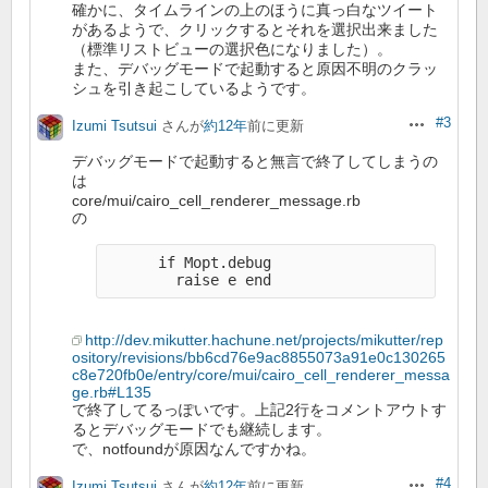
確かに、タイムラインの上のほうに真っ白なツイート
があるようで、クリックするとそれを選択出来ました
（標準リストビューの選択色になりました）。
また、デバッグモードで起動すると原因不明のクラッ
シュを引き起こしているようです。
#3
Izumi Tsutsui
さんが
約12年
前に更新
操作
デバッグモードで起動すると無言で終了してしまうの
は
core/mui/cairo_cell_renderer_message.rb
の
      if Mopt.debug

http://dev.mikutter.hachune.net/projects/mikutter/rep
ository/revisions/bb6cd76e9ac8855073a91e0c130265
c8e720fb0e/entry/core/mui/cairo_cell_renderer_messa
ge.rb#L135
で終了してるっぽいです。上記2行をコメントアウトす
るとデバッグモードでも継続します。
で、notfoundが原因なんですかね。
#4
Izumi Tsutsui
さんが
約12年
前に更新
操作