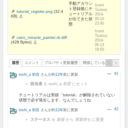
手動アカウン
Izumi
ト登録後にチ
Tsutsui,
tutorial_register.png
(32.4
ュートリアル
2014-
KB)
tutorial_register.png
が出てきた状
05-10
23:45
態
Izumi
Tsutsui,
cairo_miracle_painter.rb.diff
2014-
(428 Bytes)
cairo_miracle_painter.rb.diff
05-13
19:50
履歴
コメント
プロパティ更新履歴
関係しているリビジョン
#1
toshi_a 初音
さんが
約12年
前に更新
操作
担当者
を
toshi_a 初音
にセット
チュートリアルは実績「tutorial」が解除されていない
状態で必ず発生します。なんでしょうね
#2
toshi_a 初音
さんが
約12年
前に更新
操作
ステータス
を
新規
から
実装待ち
に変更