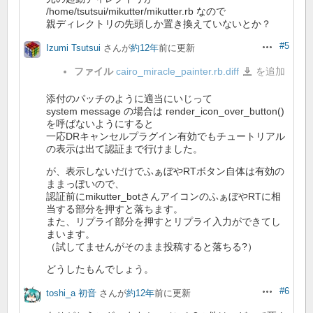
/home/tsutsui/mikutter/mikutter.rb なので
親ディレクトリの先頭しか置き換えていないとか？
#5
Izumi Tsutsui
さんが
約12年
前に更新
操作
ファイル
cairo_miracle_painter.rb.diff
を追加
cairo_miracle_painter.rb.d
添付のパッチのように適当にいじって
system message の場合は render_icon_over_button()
を呼ばないようにすると
一応DRキャンセルプラグイン有効でもチュートリアル
の表示は出て認証まで行けました。
が、表示しないだけでふぁぼやRTボタン自体は有効の
ままっぽいので、
認証前にmikutter_botさんアイコンのふぁぼやRTに相
当する部分を押すと落ちます。
また、リプライ部分を押すとリプライ入力ができてし
まいます。
（試してませんがそのまま投稿すると落ちる?）
どうしたもんでしょう。
#6
toshi_a 初音
さんが
約12年
前に更新
操作