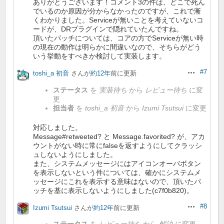
ありがとうございます！コメント3の件は、どこで死ん
でいるのか原因が分からなかったのですが、これで漸
くわかりました。Serviceが無いことを考えていないコ
ードが、DRプラグインで隠れていたんですね。
頂いたパッチについては、コアの方でServiceが無い時
の現在の動作は明らかに間違いなので、そちらがどう
いう挙動をすべきか検討して実装します。
#7
toshi_a 初音
さんが
約12年
前に更新
操作
ステータス
を
実装待ち
から
レビュー待ち
に変
更
担当者
を
toshi_a 初音
から
Izumi Tsutsui
に変更
対応しました。
Message#retweeted? と Message.favorited? が、アカ
ウントがない時に常にfalseを返すようにしてクラッシ
ュしないようにしました。
また、システムメッセージにはアイコンオーバボタン
を表示しないという件については、確かにシステムメ
ッセージにこれを表示する意味はないので、頂いたパ
ッチを基に表示しないようにしました(c7f0b820)。
#8
Izumi Tsutsui
さんが
約12年
前に更新
操作