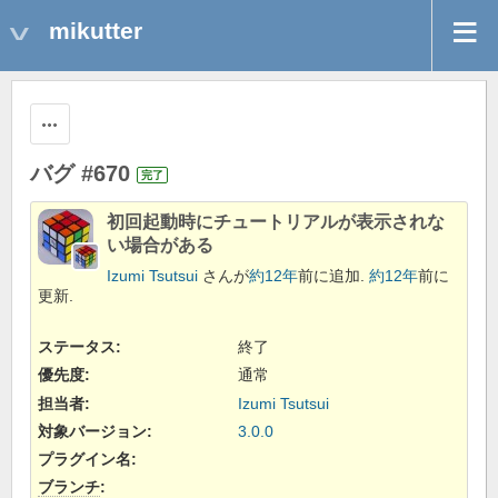
mikutter
操作
バグ #670
完了
初回起動時にチュートリアルが表示されな
い場合がある
Izumi Tsutsui
さんが
約12年
前に追加.
約12年
前に
更新.
ステータス:
終了
優先度:
通常
担当者:
Izumi Tsutsui
対象バージョン:
3.0.0
プラグイン名
:
ブランチ
: