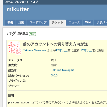
ホーム
プロジェクト
ヘルプ
mikutter
概要
活動
ロードマップ
チケット
ニュース
Wiki
リポジ
バグ #664
完了
前のアカウントへの切り替え方向が逆
Takuma Nakajima
さんが
12年以上
前に追加.
12年以上
前に更新.
ステータス:
終了
優先度:
通常
Takuma Nakajima
担当者:
3.0.0
対象バージョン:
プラグイン名
:
ブランチ
:
説明
previous_accountコマンドで前のアカウントに切り替えようとすると次