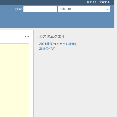
ログイン
登録する
mikutter
検索
:
カスタムクエリ
操作
2021除夜のチケット棚卸し
注目のバグ