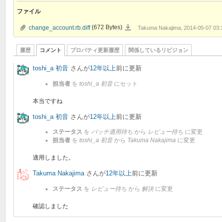
ファイル
change_account.rb.diff
change_account.rb.diff
(672 Bytes)
Takuma Nakajima, 2014-05-07 03:
履歴
コメント
プロパティ更新履歴
関係しているリビジョン
toshi_a 初音
さんが
12年以上
前に更新
担当者
を
toshi_a 初音
にセット
本当ですね
toshi_a 初音
さんが
12年以上
前に更新
ステータス
を
パッチ適用待ち
から
レビュー待ち
に変更
担当者
を
toshi_a 初音
から
Takuma Nakajima
に変更
適用しました。
Takuma Nakajima
さんが
12年以上
前に更新
ステータス
を
レビュー待ち
から
解決
に変更
確認しました