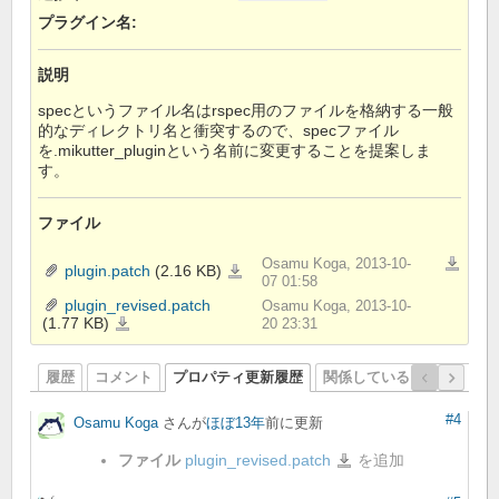
プラグイン名
:
説明
specというファイル名はrspec用のファイルを格納する一般
的なディレクトリ名と衝突するので、specファイル
を.mikutter_pluginという名前に変更することを提案しま
す。
ファイル
Osamu Koga, 2013-10-
一括ダウ
plugin.patch
(2.16 KB)
plugin.patch
07 01:58
plugin_revised.patch
Osamu Koga, 2013-10-
(1.77 KB)
plugin_revised.patch
20 23:31
履歴
コメント
プロパティ更新履歴
関係しているリビジョン
#4
Osamu Koga
さんが
ほぼ13年
前に更新
ファイル
plugin_revised.patch
を追加
plugin_revised.patch