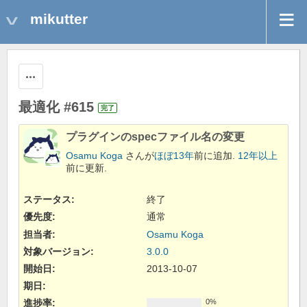
mikutter
操作
最適化 #615
完了
プラグインのspecファイル名の変更
Osamu Koga
さんが
ほぼ13年
前に追加.
12年以上
前に更新.
ステータス:
終了
優先度:
通常
担当者:
Osamu Koga
対象バージョン:
3.0.0
開始日:
2013-10-07
期日:
進捗率:
0%