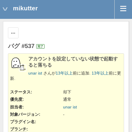
mikutter
操作
バグ #537
完了
アカウントを設定していない状態で起動す
ると落ちる
unar ist
さんが
13年以上
前に追加.
13年以上
前に更
新.
ステータス:
却下
優先度:
通常
担当者:
unar ist
対象バージョン:
-
プラグイン名
:
ブランチ
: