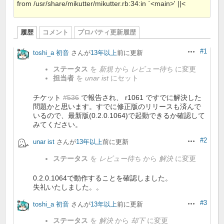
from /usr/share/mikutter/mikutter.rb:34:in `<main>' ||<
履歴
コメント
プロパティ更新履歴
#1
toshi_a 初音
さんが
13年以上
前に更新
操作
ステータス
を
新規
から
レビュー待ち
に変更
担当者
を
unar ist
にセット
チケット
#536
で報告され、 r1061 ですでに解決した
問題かと思います。すでに修正版のリリースも済んで
いるので、最新版(0.2.0.1064)で起動できるか確認して
みてください。
#2
unar ist
さんが
13年以上
前に更新
操作
ステータス
を
レビュー待ち
から
解決
に変更
0.2.0.1064で動作することを確認しました。
失礼いたしました。。
#3
toshi_a 初音
さんが
13年以上
前に更新
操作
ステータス
を
解決
から
却下
に変更