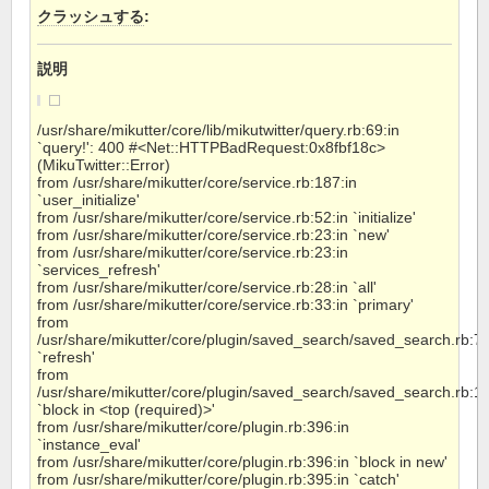
クラッシュする
:
説明
/usr/share/mikutter/core/lib/mikutwitter/query.rb:69:in
`query!': 400 #<Net::HTTPBadRequest:0x8fbf18c>
(MikuTwitter::Error)
from /usr/share/mikutter/core/service.rb:187:in
`user_initialize'
from /usr/share/mikutter/core/service.rb:52:in `initialize'
from /usr/share/mikutter/core/service.rb:23:in `new'
from /usr/share/mikutter/core/service.rb:23:in
`services_refresh'
from /usr/share/mikutter/core/service.rb:28:in `all'
from /usr/share/mikutter/core/service.rb:33:in `primary'
from
/usr/share/mikutter/core/plugin/saved_search/saved_search.rb:74
`refresh'
from
/usr/share/mikutter/core/plugin/saved_search/saved_search.rb:10
`block in <top (required)>'
from /usr/share/mikutter/core/plugin.rb:396:in
`instance_eval'
from /usr/share/mikutter/core/plugin.rb:396:in `block in new'
from /usr/share/mikutter/core/plugin.rb:395:in `catch'