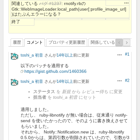
操作
関連している
バグ #1237
: rnotify.rbの
Gtk::WebImageLoader.local_path(user[:profile_image_url]
)はたぶんエラーになる？
終了
履歴
コメント
プロパティ更新履歴
関係しているリビジョン
#1
toshi_a 初音
さんが
14年以上
前に更新
操作
以下のパッチを適用する
https://gist.github.com/1460366
#2
toshi_a 初音
さんが
14年以上
前に更新
操作
ステータス
を
新規
から
レビュー待ち
に変更
担当者
を
toshi_a 初音
にセット
適用しました。
ただし、 ruby-libnotify が無い場合は、従来通り notify-
send を使いたかったので、そのように書き換えさせて
もらいました。
それから、 Notify::Notification.new は、ruby-libnotify
0.5.0からは、第四引数が削除されていたので、引数が3