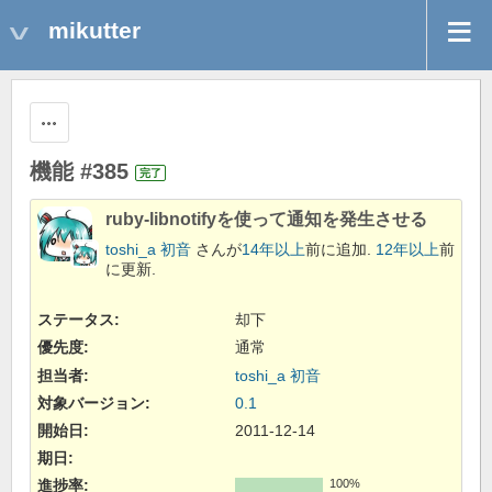
mikutter
操作
機能 #385
完了
ruby-libnotifyを使って通知を発生させる
toshi_a 初音
さんが
14年以上
前に追加.
12年以上
前
に更新.
ステータス:
却下
優先度:
通常
担当者:
toshi_a 初音
対象バージョン:
0.1
開始日:
2011-12-14
期日:
進捗率:
100%