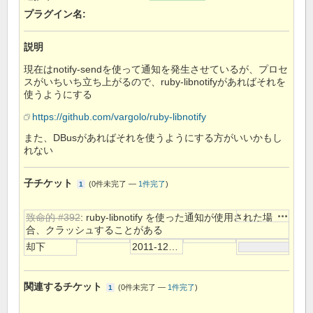
プラグイン名
:
説明
現在はnotify-sendを使って通知を発生させているが、プロセ
スがいちいち立ち上がるので、ruby-libnotifyがあればそれを
使うようにする
https://github.com/vargolo/ruby-libnotify
また、DBusがあればそれを使うようにする方がいいかもし
れない
子チケット
(
0件未完了
—
1件完了
)
1
操作
致命的 #392
: ruby-libnotify を使った通知が使用された場
合、クラッシュすることがある
却下
2011-12-14
関連するチケット
(
0件未完了
—
1件完了
)
1