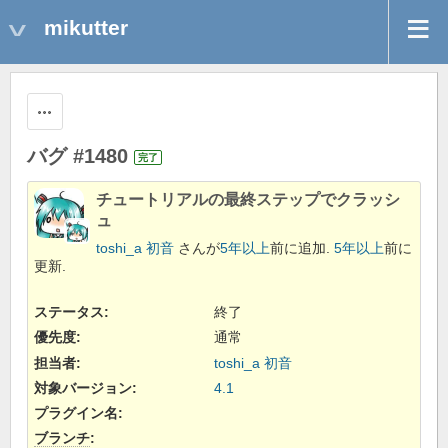
mikutter
操作
バグ #1480
完了
チュートリアルの最終ステップでクラッシ
ュ
toshi_a 初音
さんが
5年以上
前に追加.
5年以上
前に
更新.
ステータス:
終了
優先度:
通常
担当者:
toshi_a 初音
対象バージョン:
4.1
プラグイン名
:
ブランチ
: