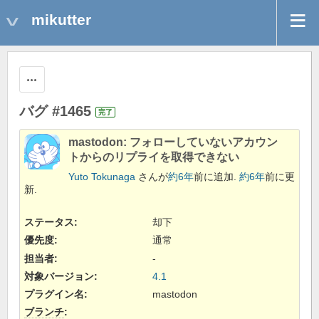
mikutter
操作
バグ #1465
完了
mastodon: フォローしていないアカウン
トからのリプライを取得できない
Yuto Tokunaga
さんが
約6年
前に追加.
約6年
前に更
新.
ステータス:
却下
優先度:
通常
担当者:
-
対象バージョン:
4.1
プラグイン名
:
mastodon
ブランチ
: