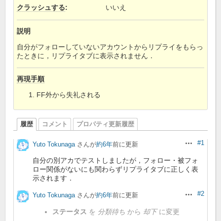
クラッシュする
:
いいえ
説明
自分がフォローしていないアカウントからリプライをもらっ
たときに，リプライタブに表示されません．
再現手順
FF外から失礼される
履歴
コメント
プロパティ更新履歴
#1
Yuto Tokunaga
さんが
約6年
前に更新
操作
自分の別アカでテストしましたが，フォロー・被フォ
ロー関係がないにも関わらずリプライタブに正しく表
示されます．
#2
Yuto Tokunaga
さんが
約6年
前に更新
操作
ステータス
を
分類待ち
から
却下
に変更