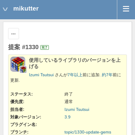
mikutter
操作
提案 #1330
完了
使用しているライブラリのバージョンを上
げる
Izumi Tsutsui
さんが
7年以上
前に追加.
約7年
前に
更新.
ステータス:
終了
優先度:
通常
担当者:
Izumi Tsutsui
対象バージョン:
3.9
プラグイン名
:
ブランチ
:
topic/1330-update-gems