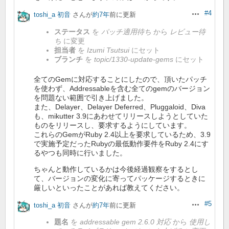
#4
toshi_a 初音
さんが
約7年
前に更新
操作
ステータス
を
パッチ適用待ち
から
レビュー待
ち
に変更
担当者
を
Izumi Tsutsui
にセット
ブランチ
を
topic/1330-update-gems
にセット
全てのGemに対応することにしたので、頂いたパッチ
を使わず、Addressableを含む全てのgemのバージョン
を問題ない範囲で引き上げました。
また、Delayer、Delayer Deferred、Pluggaloid、Diva
も、mikutter 3.9にあわせてリリースしようとしていた
ものをリリースし、要求するようにしています。
これらのGemがRuby 2.4以上を要求しているため、3.9
で実施予定だったRubyの最低動作要件をRuby 2.4にす
るやつも同時に行いました。
ちゃんと動作しているかは今後経過観察をするとし
て、バージョンの変化に寄ってパッケージするときに
厳しいといったことがあれば教えてください。
#5
toshi_a 初音
さんが
約7年
前に更新
操作
題名
を
addressable gem 2.6.0 対応
から
使用し