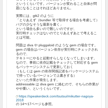
というくらいです。バージョンが変わること自体が問
題になることはそれほどありません。
実際には、gtk2 のように
「とりあえず（bundler 等で取得する場合を考慮して）
バグの少なそうな最新を書く」
という場合も多いので難しいのですが、
実行時チェックはないのでとりあえずあとで考えるこ
とは可能。
問題は diva や pluggaloid のような gem の場合です。
gem の場合はバージョン依存が実行時にチェックされ
るので、
テキトーにやると起動すらしなくなってしまいます。
なので、事前に依存記載をチェックして対応する gem
もパッケージシステムで更新しておく
（もしくは gem の依存関係記述をパッケージシステム
で持っているバージョンで上書きする）
といった作業が発生します。
addressable は diva gem に絡むので、そちらの作業が
やや重い、というくらいです。
https://speakerdeck.com/tsutsui/mikutter-nagoya-
2018
の 14〜17ページも参照。