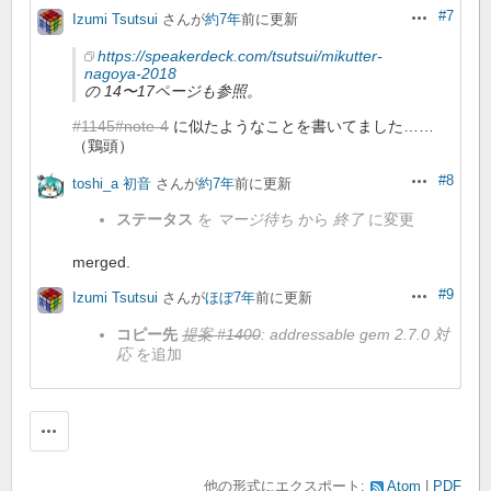
#7
Izumi Tsutsui
さんが
約7年
前に更新
操作
https://speakerdeck.com/tsutsui/mikutter-
nagoya-2018
の 14〜17ページも参照。
#1145#note-4
に似たようなことを書いてました……
（鶏頭）
#8
toshi_a 初音
さんが
約7年
前に更新
操作
ステータス
を
マージ待ち
から
終了
に変更
merged.
#9
Izumi Tsutsui
さんが
ほぼ7年
前に更新
操作
コピー先
提案 #1400
: addressable gem 2.7.0 対
応
を追加
操作
他の形式にエクスポート:
Atom
PDF