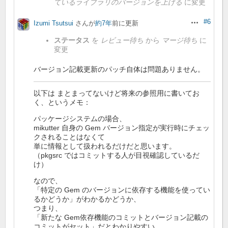
ているライブラリのバージョンを上げる
に変更
#6
Izumi Tsutsui
さんが
約7年
前に更新
操作
ステータス
を
レビュー待ち
から
マージ待ち
に
変更
バージョン記載更新のパッチ自体は問題ありません。
以下は まとまってないけど将来の参照用に書いてお
く、というメモ：
パッケージシステムの場合、
mikutter 自身の Gem バージョン指定が実行時にチェッ
クされることはなくて
単に情報として扱われるだけだと思います。
（pkgsrc ではコミットする人が目視確認しているだ
け）
なので、
「特定の Gem のバージョンに依存する機能を使ってい
るかどうか」がわかるかどうか、
つまり、
「新たな Gem依存機能のコミットとバージョン記載の
コミットがセット」だとわかりやすい、