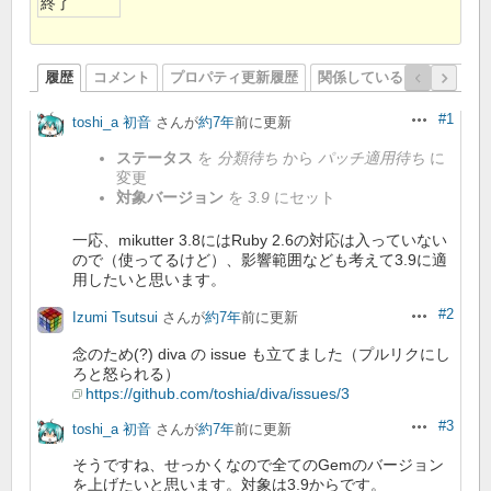
終了
履歴
コメント
プロパティ更新履歴
関係しているリビジョン
#1
toshi_a 初音
さんが
約7年
前に更新
操作
ステータス
を
分類待ち
から
パッチ適用待ち
に
変更
対象バージョン
を
3.9
にセット
一応、mikutter 3.8にはRuby 2.6の対応は入っていない
ので（使ってるけど）、影響範囲なども考えて3.9に適
用したいと思います。
#2
Izumi Tsutsui
さんが
約7年
前に更新
操作
念のため(?) diva の issue も立てました（プルリクにし
ろと怒られる）
https://github.com/toshia/diva/issues/3
#3
toshi_a 初音
さんが
約7年
前に更新
操作
そうですね、せっかくなので全てのGemのバージョン
を上げたいと思います。対象は3.9からです。