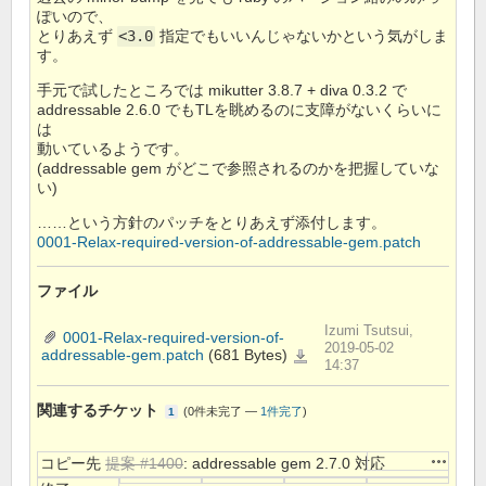
ぽいので、
とりあえず
<3.0
指定でもいいんじゃないかという気がしま
す。
手元で試したところでは mikutter 3.8.7 + diva 0.3.2 で
addressable 2.6.0 でもTLを眺めるのに支障がないくらいに
は
動いているようです。
(addressable gem がどこで参照されるのかを把握していな
い)
……という方針のパッチをとりあえず添付します。
0001-Relax-required-version-of-addressable-gem.patch
ファイル
Izumi Tsutsui,
0001-Relax-required-version-of-
2019-05-02
addressable-gem.patch
(681 Bytes)
0001-
Relax-
14:37
required-
version-
of-
addressable-
関連するチケット
(
0件未完了
—
1件完了
)
1
gem.patch
操作
コピー先
提案 #1400
: addressable gem 2.7.0 対応