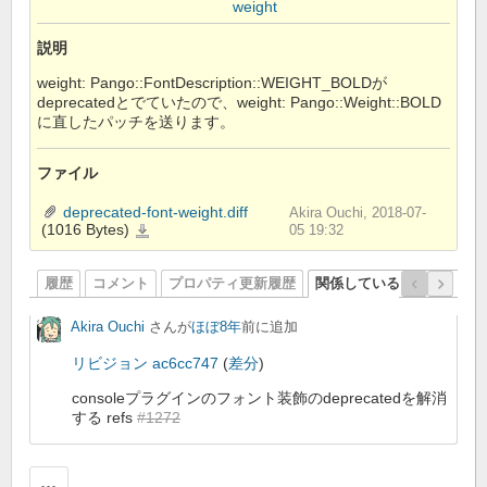
weight
説明
weight: Pango::FontDescription::WEIGHT_BOLDが
deprecatedとでていたので、weight: Pango::Weight::BOLD
に直したパッチを送ります。
ファイル
deprecated-font-weight.diff
Akira Ouchi, 2018-07-
(1016 Bytes)
deprecated-
05 19:32
font-
weight.diff
履歴
コメント
プロパティ更新履歴
関係しているリビジョン
Akira Ouchi
さんが
ほぼ8年
前に追加
リビジョン ac6cc747
(
差分
)
consoleプラグインのフォント装飾のdeprecatedを解消
する refs
#1272