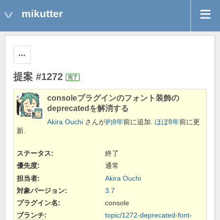
mikutter
操作
提案 #1272
完了
consoleプラグインのフォント装飾の
deprecatedを解消する
Akira Ouchi
さんが
約8年
前に追加.
ほぼ8年
前に更
新.
ステータス:
終了
優先度:
通常
担当者:
Akira Ouchi
対象バージョン:
3.7
プラグイン名
:
console
ブランチ
:
topic/1272-deprecated-font-