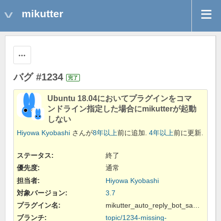
mikutter
操作
バグ #1234
完了
Ubuntu 18.04においてプラグインをコマ
ンドライン指定した場合にmikutterが起動
しない
Hiyowa Kyobashi
さんが
8年以上
前に追加.
4年以上
前に更新.
ステータス:
終了
優先度:
通常
担当者:
Hiyowa Kyobashi
対象バージョン:
3.7
プラグイン名
:
mikutter_auto_reply_bot_sample
ブランチ
:
topic/1234-missing-