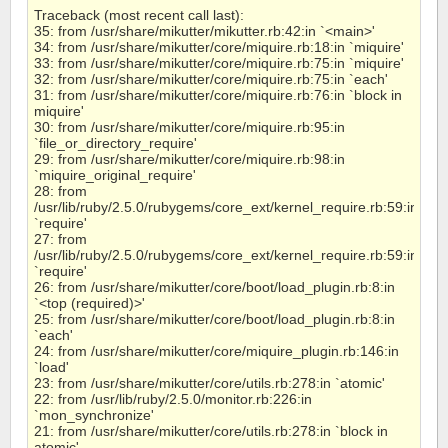
Traceback (most recent call last):
35: from /usr/share/mikutter/mikutter.rb:42:in `<main>'
34: from /usr/share/mikutter/core/miquire.rb:18:in `miquire'
33: from /usr/share/mikutter/core/miquire.rb:75:in `miquire'
32: from /usr/share/mikutter/core/miquire.rb:75:in `each'
31: from /usr/share/mikutter/core/miquire.rb:76:in `block in
miquire'
30: from /usr/share/mikutter/core/miquire.rb:95:in
`file_or_directory_require'
29: from /usr/share/mikutter/core/miquire.rb:98:in
`miquire_original_require'
28: from
/usr/lib/ruby/2.5.0/rubygems/core_ext/kernel_require.rb:59:in
`require'
27: from
/usr/lib/ruby/2.5.0/rubygems/core_ext/kernel_require.rb:59:in
`require'
26: from /usr/share/mikutter/core/boot/load_plugin.rb:8:in
`<top (required)>'
25: from /usr/share/mikutter/core/boot/load_plugin.rb:8:in
`each'
24: from /usr/share/mikutter/core/miquire_plugin.rb:146:in
`load'
23: from /usr/share/mikutter/core/utils.rb:278:in `atomic'
22: from /usr/lib/ruby/2.5.0/monitor.rb:226:in
`mon_synchronize'
21: from /usr/share/mikutter/core/utils.rb:278:in `block in
atomic'