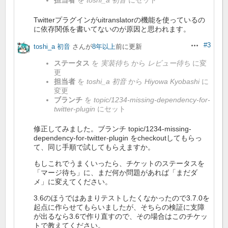
Twitterプラグインがuitranslatorの機能を使っているの
に依存関係を書いてないのが原因と思われます。
#3
toshi_a 初音
さんが
8年以上
前に更新
操作
ステータス
を
実装待ち
から
レビュー待ち
に変
更
担当者
を
toshi_a 初音
から
Hiyowa Kyobashi
に
変更
ブランチ
を
topic/1234-missing-dependency-for-
twitter-plugin
にセット
修正してみました。ブランチ topic/1234-missing-
dependency-for-twitter-plugin をcheckoutしてもらっ
て、同じ手順で試してもらえますか。
もしこれでうまくいったら、チケットのステータスを
「マージ待ち」に、まだ何か問題があれば「まだダ
メ」に変えてください。
3.6のほうではあまりテストしたくなかったので3.7.0を
起点に作らせてもらいましたが、そちらの検証に支障
が出るなら3.6で作り直すので、その場合はこのチケッ
トで教えてください。