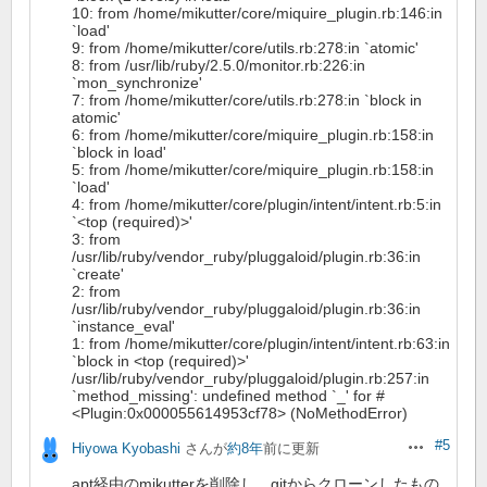
10: from /home/mikutter/core/miquire_plugin.rb:146:in
`load'
9: from /home/mikutter/core/utils.rb:278:in `atomic'
8: from /usr/lib/ruby/2.5.0/monitor.rb:226:in
`mon_synchronize'
7: from /home/mikutter/core/utils.rb:278:in `block in
atomic'
6: from /home/mikutter/core/miquire_plugin.rb:158:in
`block in load'
5: from /home/mikutter/core/miquire_plugin.rb:158:in
`load'
4: from /home/mikutter/core/plugin/intent/intent.rb:5:in
`<top (required)>'
3: from
/usr/lib/ruby/vendor_ruby/pluggaloid/plugin.rb:36:in
`create'
2: from
/usr/lib/ruby/vendor_ruby/pluggaloid/plugin.rb:36:in
`instance_eval'
1: from /home/mikutter/core/plugin/intent/intent.rb:63:in
`block in <top (required)>'
/usr/lib/ruby/vendor_ruby/pluggaloid/plugin.rb:257:in
`method_missing': undefined method `_' for #
<Plugin:0x000055614953cf78> (NoMethodError)
#5
Hiyowa Kyobashi
さんが
約8年
前に更新
操作
apt経由のmikutterを削除し、gitからクローンしたもの