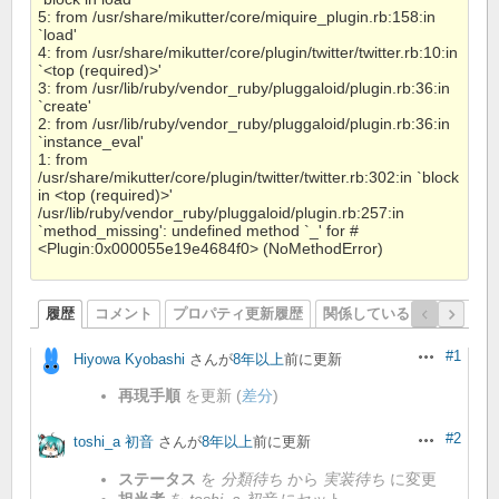
5: from /usr/share/mikutter/core/miquire_plugin.rb:158:in
`load'
4: from /usr/share/mikutter/core/plugin/twitter/twitter.rb:10:in
`<top (required)>'
3: from /usr/lib/ruby/vendor_ruby/pluggaloid/plugin.rb:36:in
`create'
2: from /usr/lib/ruby/vendor_ruby/pluggaloid/plugin.rb:36:in
`instance_eval'
1: from
/usr/share/mikutter/core/plugin/twitter/twitter.rb:302:in `block
in <top (required)>'
/usr/lib/ruby/vendor_ruby/pluggaloid/plugin.rb:257:in
`method_missing': undefined method `_' for #
<Plugin:0x000055e19e4684f0> (NoMethodError)
履歴
コメント
プロパティ更新履歴
関係しているリビジョン
#1
Hiyowa Kyobashi
さんが
8年以上
前に更新
操作
再現手順
を更新 (
差分
)
#2
toshi_a 初音
さんが
8年以上
前に更新
操作
ステータス
を
分類待ち
から
実装待ち
に変更
担当者
を
toshi_a 初音
にセット