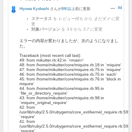
#4
Hiyowa Kyobashi
さんが
8年以上
前に更新
操作
ステータス
を
レビュー待ち
から
まだダメ
に変
更
対象バージョン
を
3.6
から
3.7
に変更
エラーの内容が変わりましたが、次のようになりまし
た。
Traceback (most recent call last):
49: from mikutter.rb:42:in `<main>'
48: from /home/mikutter/core/miquire.rb:18:in `miquire'
47: from /home/mikutter/core/miquire.rb:75:in `miquire'
46: from /home/mikutter/core/miquire.rb:75:in `each'
45: from /home/mikutter/core/miquire.rb:76:in `block in
miquire'
44: from /home/mikutter/core/miquire.rb:95:in
`file_or_directory_require'
43: from /home/mikutter/core/miquire.rb:98:in
`miquire_original_require'
42: from
/usr/lib/ruby/2.5.0/rubygems/core_ext/kernel_require.rb:59:i
`require'
41: from
/usr/lib/ruby/2.5.0/rubygems/core_ext/kernel_require.rb:59:i
`require'