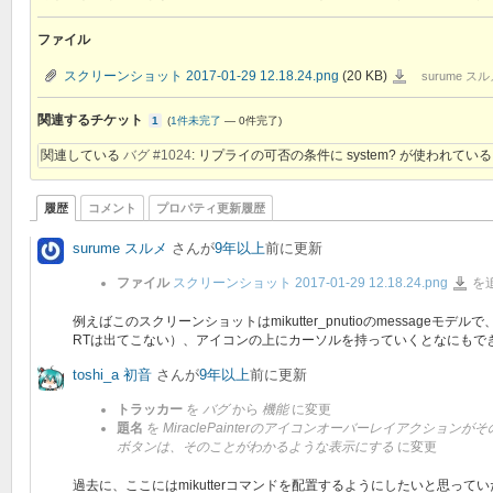
ファイル
スクリーンショット 2017-01-29 12.18.24.png
(20 KB)
ス
surume スルメ,
ク
リ
ー
関連するチケット
1
(
1件未完了
—
0件完了
)
ン
シ
ョ
関連している
バグ #1024
: リプライの可否の条件に system? が使われている
ッ
ト
2017-
01-
29
履歴
コメント
プロパティ更新履歴
12.18.24.png
surume スルメ
さんが
9年以上
前に更新
ファイル
スクリーンショット 2017-01-29 12.18.24.png
を
ス
ク
リ
ー
例えばこのスクリーンショットはmikutter_pnutioのmessa
ン
RTは出てこない）、アイコンの上にカーソルを持っていくとなにもで
シ
ョ
ッ
toshi_a 初音
さんが
9年以上
前に更新
ト
2017-
01-
トラッカー
を
バグ
から
機能
に変更
29
12.18.
題名
を
MiraclePainterのアイコンオーバーレイアクショ
ボタンは、そのことがわかるような表示にする
に変更
過去に、ここにはmikutterコマンドを配置するようにしたいと思っ