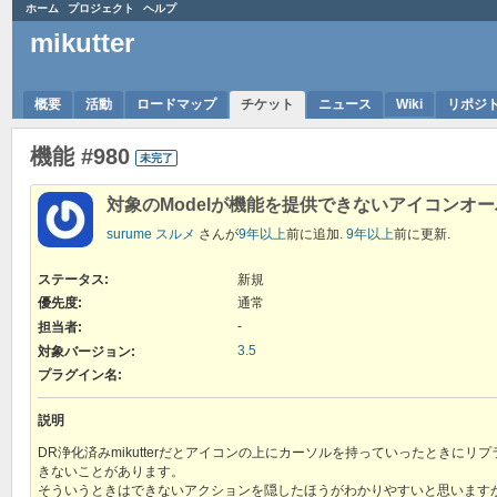
ホーム
プロジェクト
ヘルプ
mikutter
概要
活動
ロードマップ
チケット
ニュース
Wiki
リポジ
機能 #980
未完了
対象のModelが機能を提供できないアイコンオ
surume スルメ
さんが
9年以上
前に追加.
9年以上
前に更新.
ステータス:
新規
優先度:
通常
-
担当者:
3.5
対象バージョン:
プラグイン名
:
説明
DR浄化済みmikutterだとアイコンの上にカーソルを持っていったときにリプライ
きないことがあります。
そういうときはできないアクションを隠したほうがわかりやすいと思います