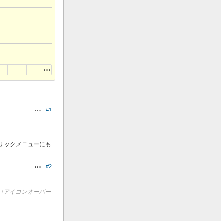
操作
#1
操作
右クリックメニューにも
#2
操作
ないアイコンオーバー