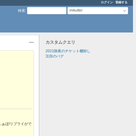
ログイン
登録する
mikutter
検索
:
カスタムクエリ
操作
2021除夜のチケット棚卸し
注目のバグ
/ふぁぼ/リプライがで