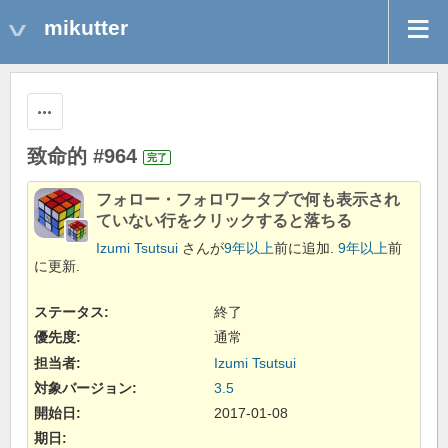
mikutter
操作
致命的 #964
完了
フォロー・フォロワータブで何も表示され
ていない行をクリックすると落ちる
Izumi Tsutsui
さんが
9年以上
前に追加.
9年以上
前
に更新.
ステータス:
終了
優先度:
通常
担当者:
Izumi Tsutsui
対象バージョン:
3.5
開始日:
2017-01-08
期日: