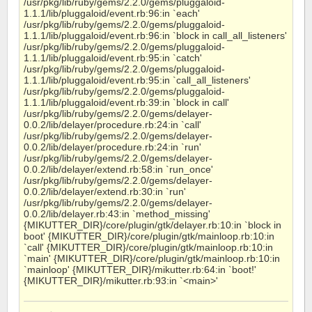
/usr/pkg/lib/ruby/gems/2.2.0/gems/pluggaloid-
1.1.1/lib/pluggaloid/event.rb:96:in `each'
/usr/pkg/lib/ruby/gems/2.2.0/gems/pluggaloid-
1.1.1/lib/pluggaloid/event.rb:96:in `block in call_all_listeners'
/usr/pkg/lib/ruby/gems/2.2.0/gems/pluggaloid-
1.1.1/lib/pluggaloid/event.rb:95:in `catch'
/usr/pkg/lib/ruby/gems/2.2.0/gems/pluggaloid-
1.1.1/lib/pluggaloid/event.rb:95:in `call_all_listeners'
/usr/pkg/lib/ruby/gems/2.2.0/gems/pluggaloid-
1.1.1/lib/pluggaloid/event.rb:39:in `block in call'
/usr/pkg/lib/ruby/gems/2.2.0/gems/delayer-
0.0.2/lib/delayer/procedure.rb:24:in `call'
/usr/pkg/lib/ruby/gems/2.2.0/gems/delayer-
0.0.2/lib/delayer/procedure.rb:24:in `run'
/usr/pkg/lib/ruby/gems/2.2.0/gems/delayer-
0.0.2/lib/delayer/extend.rb:58:in `run_once'
/usr/pkg/lib/ruby/gems/2.2.0/gems/delayer-
0.0.2/lib/delayer/extend.rb:30:in `run'
/usr/pkg/lib/ruby/gems/2.2.0/gems/delayer-
0.0.2/lib/delayer.rb:43:in `method_missing'
{MIKUTTER_DIR}/core/plugin/gtk/delayer.rb:10:in `block in
boot' {MIKUTTER_DIR}/core/plugin/gtk/mainloop.rb:10:in
`call' {MIKUTTER_DIR}/core/plugin/gtk/mainloop.rb:10:in
`main' {MIKUTTER_DIR}/core/plugin/gtk/mainloop.rb:10:in
`mainloop' {MIKUTTER_DIR}/mikutter.rb:64:in `boot!'
{MIKUTTER_DIR}/mikutter.rb:93:in `<main>'