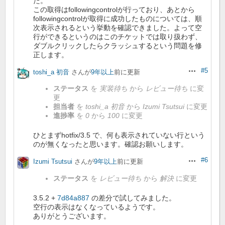
た。
この取得はfollowingcontrolが行っており、あとから
followingcontrolが取得に成功したものについては、順
次表示されるという挙動を確認できました。よって空
行ができるというのはこのチケットでは取り扱わず、
ダブルクリックしたらクラッシュするという問題を修
正します。
#5
toshi_a 初音
さんが
9年以上
前に更新
操作
ステータス
を
実装待ち
から
レビュー待ち
に変
更
担当者
を
toshi_a 初音
から
Izumi Tsutsui
に変更
進捗率
を
0
から
100
に変更
ひとまずhotfix/3.5 で、何も表示されていない行という
のが無くなったと思います。確認お願いします。
#6
Izumi Tsutsui
さんが
9年以上
前に更新
操作
ステータス
を
レビュー待ち
から
解決
に変更
3.5.2 +
7d84a887
の差分で試してみました。
空行の表示はなくなっているようです。
ありがとうございます。