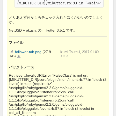
とりあえず何かしらチェック入れたほうがいいのでしょう
か。
NetBSD + pkgsrc の mikutter 3.5.1 です。
ファイル
follower-tab.png
(27.9
Izumi Tsutsui, 2017-01-09
KB)
follower-
00:03
tab.png
バックトレース
Retriever::InvalidURIError `FalseClass' is not uri.
{MIKUTTER_DIR}/core/plugin/intent/intent.rb:77:in `block (2
levels) in <top (required)>'
/usr/pkg/lib/ruby/gems/2.2.0/gems/pluggaloid-
1.1.1/lib/pluggaloid/listener.rb:25:in `call'
/usr/pkg/lib/ruby/gems/2.2.0/gems/pluggaloid-
1.1.1/lib/pluggaloid/listener.rb:25:in `call'
/usr/pkg/lib/ruby/gems/2.2.0/gems/pluggaloid-
1.1.1/lib/pluggaloid/event.rb:97:in `block (2 levels) in
call_all_listeners'