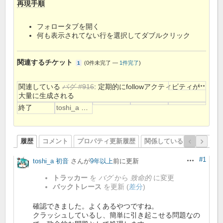
再現手順
フォロータブを開く
何も表示されてない行を選択してダブルクリック
関連するチケット
(
0件未完了
—
1件完了
)
1
操作
関連している
バグ #916
: 定期的にfollowアクティビティが
大量に生成される
終了
toshi_a 初音
履歴
コメント
プロパティ更新履歴
関係しているリビジョン
#1
toshi_a 初音
さんが
9年以上
前に更新
操作
トラッカー
を
バグ
から
致命的
に変更
バックトレース
を更新 (
差分
)
確認できました。よくあるやつですね。
クラッシュしているし、簡単に引き起こせる問題なの