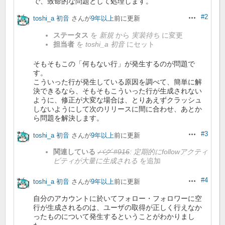
で、致命的な問題として処理します。
#2
toshi_a 初音
さんが
9年以上
前に更新
操作
ステータス
を
新規
から
実装待ち
に変更
担当者
を
toshi_a 初音
にセット
そもそもこの「何もない行」が発生するのが問題で
す。
こういった行が発生している原因を調べて、簡単に解
決できるなら、そもそもこういった行が生成されない
ように、修正が大変な場合は、とりあえずクラッシュ
しないようにして次のリリースに間に合わせ、あとか
ら問題を解決します。
#3
toshi_a 初音
さんが
9年以上
前に更新
操作
関連している
バグ #916
: 定期的にfollowアクティ
ビティが大量に生成される
を追加
#4
toshi_a 初音
さんが
9年以上
前に更新
操作
自分のアカウントに於いてフォロー・フォロワーに空
行が生成されるのは、ユーザの取得が正しく行えなか
ったものについて発生するということがわかりまし