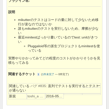
プラグイン名
:
説明
mikutterのテストはコードの量に対して少ないため移
行が楽なのではないか
誰もmikutterのテストを実行しないため、摩擦が少な
い
最近minitestばっかり書いているのでtest::unitがきつ
い
Pluggaloid等の派生プロジェクトもminitestを使
っている
実際やりかかってみてどの程度のコストがかかりそうかを見
積もってみる
関連するチケット
(
1件未完了
—
0件完了
)
1
操作
関連している
バグ #835
: 直列でテストを実行するとテスト
が通らない
新規
toshi_a 初音
2016-05-18