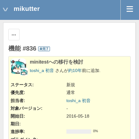
mikutter
操作
機能 #836
未完了
minitestへの移行を検討
toshi_a 初音
さんが
約10年
前に追加.
ステータス:
新規
優先度:
通常
担当者:
toshi_a 初音
対象バージョン:
-
開始日:
2016-05-18
期日:
進捗率:
0%