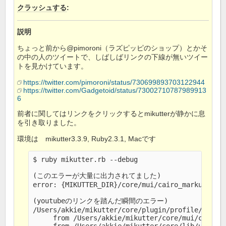
クラッシュする
:
説明
ちょっと前から@pimoroni（ラズピッピのショップ）とかそ
の中の人のツイートで、しばしばリンクの下線が無いツイー
トを見かけています。
https://twitter.com/pimoroni/status/730699893703122944
https://twitter.com/Gadgetoid/status/73002710787989913
6
前者に関してはリンクをクリックするとmikutterが静かに息
を引き取りました。
環境は mikutter3.3.9, Ruby2.3.1, Macです
$ ruby mikutter.rb --debug

(このエラーが大量に出力されてました)

error: {MIKUTTER_DIR}/core/mui/cairo_markup_gen
(youtubeのリンクを踏んだ瞬間のエラー)

/Users/akkie/mikutter/core/plugin/profile/profil
     from /Users/akkie/mikutter/core/mui/cairo_m
     from /Users/akkie/mikutter/core/lib/uithrea