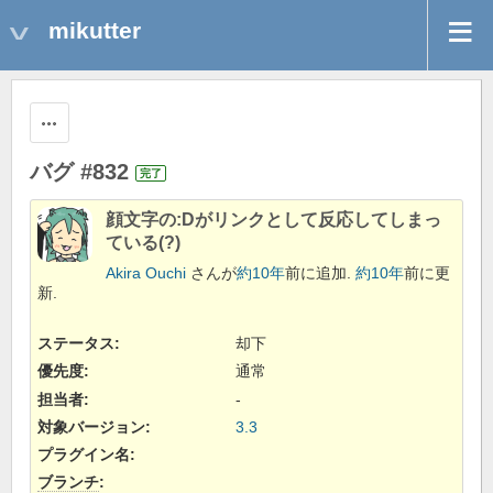
mikutter
操作
バグ #832
完了
顔文字の:Dがリンクとして反応してしまっ
ている(?)
Akira Ouchi
さんが
約10年
前に追加.
約10年
前に更
新.
ステータス:
却下
優先度:
通常
担当者:
-
対象バージョン:
3.3
プラグイン名
:
ブランチ
: