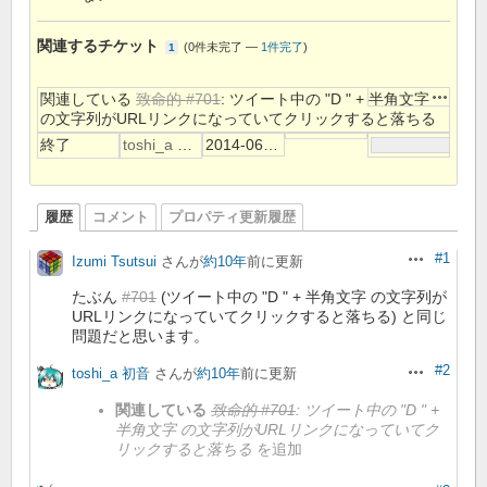
関連するチケット
(
0件未完了
—
1件完了
)
1
操作
関連している
致命的 #701
: ツイート中の "D " + 半角文字
の文字列がURLリンクになっていてクリックすると落ちる
終了
toshi_a 初音
2014-06-28
履歴
コメント
プロパティ更新履歴
#1
Izumi Tsutsui
さんが
約10年
前に更新
操作
たぶん
#701
(ツイート中の "D " + 半角文字 の文字列が
URLリンクになっていてクリックすると落ちる) と同じ
問題だと思います。
#2
toshi_a 初音
さんが
約10年
前に更新
操作
関連している
致命的 #701
: ツイート中の "D " +
半角文字 の文字列がURLリンクになっていてク
リックすると落ちる
を追加