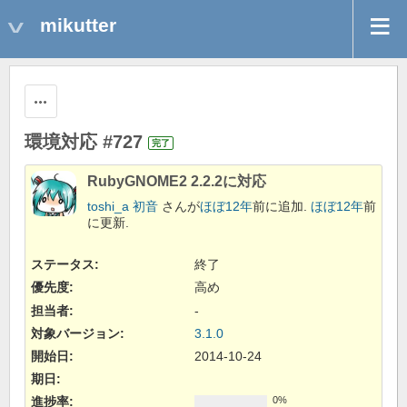
mikutter
操作
環境対応 #727
完了
RubyGNOME2 2.2.2に対応
toshi_a 初音
さんが
ほぼ12年
前に追加.
ほぼ12年
前
に更新.
ステータス:
終了
優先度:
高め
担当者:
-
対象バージョン:
3.1.0
開始日:
2014-10-24
期日:
進捗率:
0%