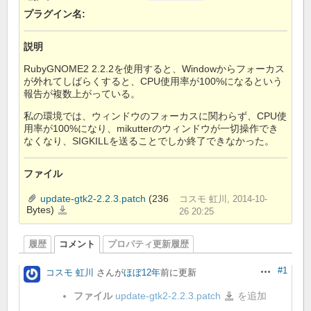
プラグイン名
:
説明
RubyGNOME2 2.2.2を使用すると、Windowからフォーカス
が外れてしばらくすると、CPU使用率が100%になるという
報告が複数上がっている。
私の環境では、ウィンドウのフォーカスに関わらず、CPU使
用率が100%になり、mikutterのウィンドウが一切操作でき
なくなり、SIGKILLを送ることでしか終了できなかった。
ファイル
update-gtk2-2.2.3.patch
(236
コスモ 虹川, 2014-10-
Bytes)
update-
26 20:25
gtk2-
2.2.3.patch
履歴
コメント
プロパティ更新履歴
#1
コスモ 虹川
さんが
ほぼ12年
前に更新
操作
ファイル
update-gtk2-2.2.3.patch
を追加
update-
gtk2-
2.2.3.patch