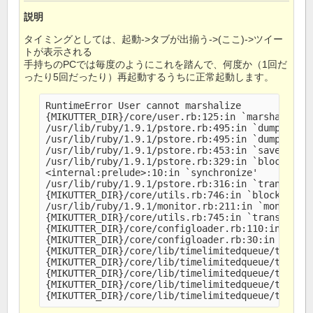
説明
タイミングとしては、起動->タブが出揃う->(ここ)->ツイー
トが表示される
手持ちのPCでは毎度のようにこれを踏んで、何度か（1回だ
ったり5回だったり）再起動するうちに正常起動します。
RuntimeError User cannot marshalize

{MIKUTTER_DIR}/core/user.rb:125:in `marshal_dump
/usr/lib/ruby/1.9.1/pstore.rb:495:in `dump'

/usr/lib/ruby/1.9.1/pstore.rb:495:in `dump'

/usr/lib/ruby/1.9.1/pstore.rb:453:in `save_data'
/usr/lib/ruby/1.9.1/pstore.rb:329:in `block in t
<internal:prelude>:10:in `synchronize'

/usr/lib/ruby/1.9.1/pstore.rb:316:in `transactio
{MIKUTTER_DIR}/core/utils.rb:746:in `block in tr
/usr/lib/ruby/1.9.1/monitor.rb:211:in `mon_synch
{MIKUTTER_DIR}/core/utils.rb:745:in `transaction
{MIKUTTER_DIR}/core/configloader.rb:110:in `tran
{MIKUTTER_DIR}/core/configloader.rb:30:in `block
{MIKUTTER_DIR}/core/lib/timelimitedqueue/timelim
{MIKUTTER_DIR}/core/lib/timelimitedqueue/timelim
{MIKUTTER_DIR}/core/lib/timelimitedqueue/timelim
{MIKUTTER_DIR}/core/lib/timelimitedqueue/timelim