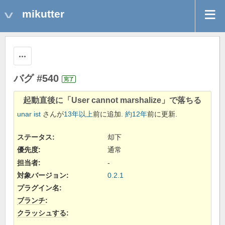
mikutter
操作
バグ #540
完了
起動直後に「User cannot marshalize」で落ちる
unar ist
さんが
13年以上
前に追加.
約12年
前に更新.
ステータス:
却下
優先度:
通常
担当者:
-
対象バージョン:
0.2.1
プラグイン名
:
ブランチ
:
クラッシュする
: