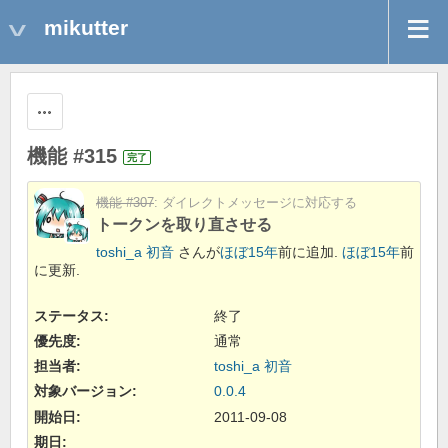
mikutter
操作
機能 #315
完了
機能 #307
: ダイレクトメッセージに対応する
トークンを取り直させる
toshi_a 初音
さんが
ほぼ15年
前に追加.
ほぼ15年
前
に更新.
ステータス:
終了
優先度:
通常
担当者:
toshi_a 初音
対象バージョン:
0.0.4
開始日:
2011-09-08
期日: