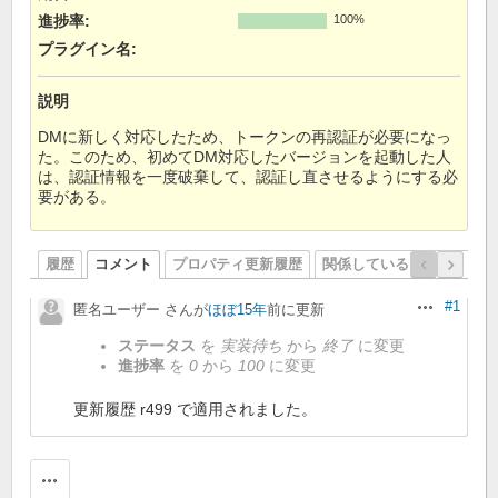
進捗率:
100%
プラグイン名
:
説明
DMに新しく対応したため、トークンの再認証が必要になっ
た。このため、初めてDM対応したバージョンを起動した人
は、認証情報を一度破棄して、認証し直させるようにする必
要がある。
履歴
コメント
プロパティ更新履歴
関係しているリビジョン
#1
匿名ユーザー さんが
ほぼ15年
前に更新
操作
ステータス
を
実装待ち
から
終了
に変更
進捗率
を
0
から
100
に変更
更新履歴 r499 で適用されました。
操作