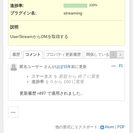
進捗率:
100%
プラグイン名
:
streaming
説明
UserStreamからDMを取得する
履歴
コメント
プロパティ更新履歴
関係しているリビジョン
#1
匿名ユーザー さんが
ほぼ15年
前に更新
操作
ステータス
を
新規
から
終了
に変更
進捗率
を
0
から
100
に変更
更新履歴 r497 で適用されました。
操作
他の形式にエクスポート:
Atom
PDF