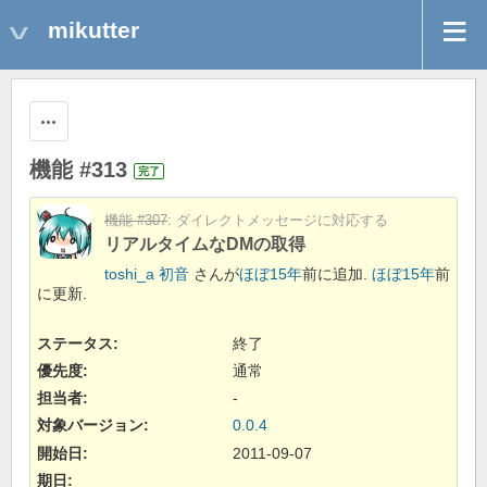
mikutter
操作
機能 #313
完了
機能 #307
: ダイレクトメッセージに対応する
リアルタイムなDMの取得
toshi_a 初音
さんが
ほぼ15年
前に追加.
ほぼ15年
前
に更新.
ステータス:
終了
優先度:
通常
担当者:
-
対象バージョン:
0.0.4
開始日:
2011-09-07
期日: