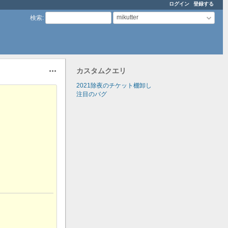
ログイン
登録する
mikutter
検索
:
カスタムクエリ
操作
2021除夜のチケット棚卸し
注目のバグ