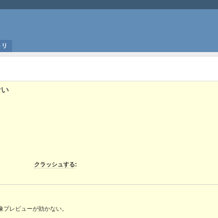
トリ
ない
クラッシュする
:
像プレビューが効かない。