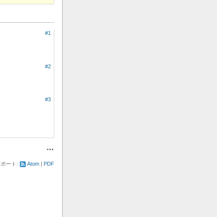
#1
#2
#3
操作
ポート:
Atom
PDF