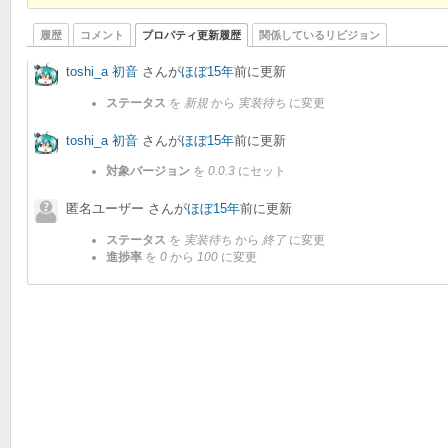
履歴
コメント
プロパティ更新履歴
関係しているリビジョン
toshi_a 初音
さんが
ほぼ15年
前に更新
ステータス
を
新規
から
実装待ち
に変更
toshi_a 初音
さんが
ほぼ15年
前に更新
対象バージョン
を
0.0.3
にセット
匿名ユーザー さんが
ほぼ15年
前に更新
ステータス
を
実装待ち
から
終了
に変更
進捗率
を
0
から
100
に変更