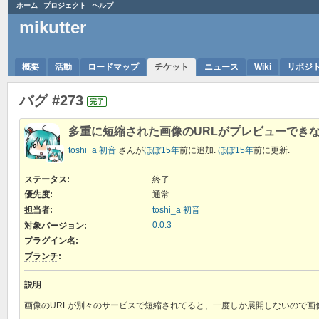
ホーム
プロジェクト
ヘルプ
mikutter
概要
活動
ロードマップ
チケット
ニュース
Wiki
リポジ
バグ #273
完了
多重に短縮された画像のURLがプレビューでき
toshi_a 初音
さんが
ほぼ15年
前に追加.
ほぼ15年
前に更新.
ステータス:
終了
優先度:
通常
担当者:
toshi_a 初音
0.0.3
対象バージョン:
プラグイン名
:
ブランチ
:
説明
画像のURLが別々のサービスで短縮されてると、一度しか展開しないので画