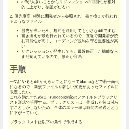
diffが大きいことからリグレッションの可能性が相対
的に上がり、検証がだるい
2. 優先度高: 頻繁に開発者から参照され、書き換えが行われ
るようなファイル
歴史が浅いため、規約を適用しても小さなdiffですむ
書き換えが最近行われているので、直近で開発者が読
む可能性が高く、コーディング規約を守る重要性が高
い
リグレッションが発生しても、最近修正した機能なら
まだ覚えているので、修正が容易
手順
一気にやるとdiffがえらいことになってblameなどで若干面倒
になるので、新規ファイルや著しい変更があったファイルに
限定したい。
これを満たすために、rubocop対象のファイルをブラックリ
スト形式で管理する。ブラックリストは、作成した後は減ら
すことしかしないため、全体のエラー率は時間の経過ととも
に下がっていく。
ブラックリストは以下の条件で作成する: