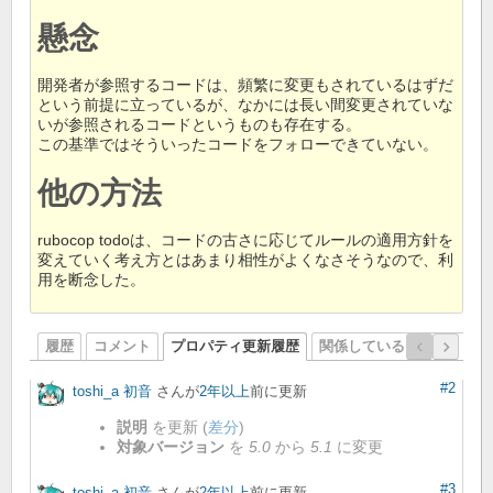
懸念
開発者が参照するコードは、頻繁に変更もされているはずだ
という前提に立っているが、なかには長い間変更されていな
いが参照されるコードというものも存在する。
この基準ではそういったコードをフォローできていない。
他の方法
rubocop todoは、コードの古さに応じてルールの適用方針を
変えていく考え方とはあまり相性がよくなさそうなので、利
用を断念した。
履歴
コメント
プロパティ更新履歴
関係しているリビジョン
#2
toshi_a 初音
さんが
2年以上
前に更新
説明
を更新 (
差分
)
対象バージョン
を
5.0
から
5.1
に変更
#3
toshi_a 初音
さんが
2年以上
前に更新