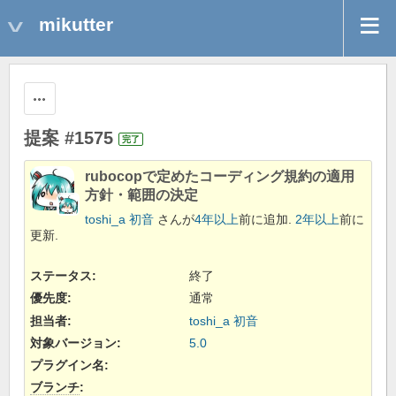
mikutter
操作
提案 #1575
完了
rubocopで定めたコーディング規約の適用
方針・範囲の決定
toshi_a 初音
さんが
4年以上
前に追加.
2年以上
前に
更新.
ステータス:
終了
優先度:
通常
担当者:
toshi_a 初音
対象バージョン:
5.0
プラグイン名
:
ブランチ
: