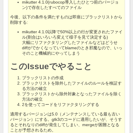
mikutter 4.1.0(rubocop導入したひとつ前のバージョ
ン)で存在したすべてのファイル
今後、以下の条件を満たすものは即座にブラックリストから
削除する:
mikutter 4.1.0以降で50%以上の行が変更されたファイ
ル(割合はいろいろ変えて様子を見て決定する)
大幅にリファクタリングしたファイルなどはどうせ
diffがでかくなっていてblameのとき邪魔なので、いっ
そのこと機械的にやってしまう
このIssueでやること
ブラックリストの作成
ブラックリストを除外したファイルのルールを検証す
る方法の確立
ブラックリストから除外対象となったファイルを除く
方法の確立
2を使ってコードをリファクタリングする
適用するバージョンは5.0（メンテナンスしている最も古い
バージョン）にする。gtk3のコードに適用したいが、そうす
るとそれなりのdiffが発生してしまい、mergeが困難となる
ことが予想されるため。