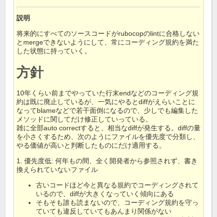
説明
将来的にすべてのソースコードがrubocopのlintに合格しない
とmergeできないようにして、常にコーディング規約を満た
した状態に持っていく。
方針
10年くらい前までやっていた行末endなどのコーディング規
約は既に廃止しているが、一気にやるとdiffがえらいことに
なってblameなどで若干面倒になるので、少しでも編集した
メソッドに関してだけ修正していっている。
雑に全部auto correctすると、相当なdiffが発生する。diffの量
を小さくするため、次のようにファイルを優先度で分類し、
やる価値が高いと判断したものにだけ適用する。
1. 優先度低: 何年もの間、全く開発者から参照されず、書き
換えられていないファイル
古いコードほど今と異なる規約でコーディングされて
いるので、diffが大きくなっていく傾向にある
そもそも誰も読まないので、コーディング規約を守っ
ていても違反していてもあんまり関係がない