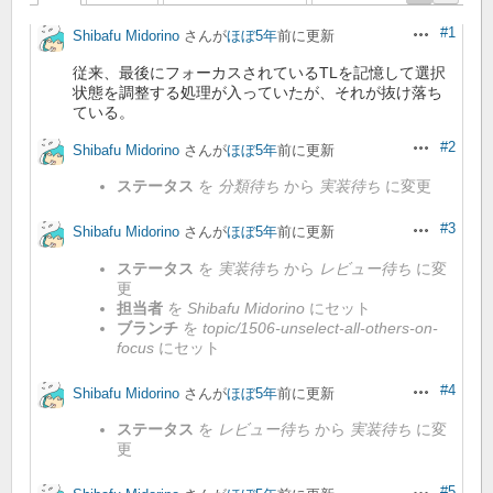
#1
Shibafu Midorino
さんが
ほぼ5年
前に更新
操作
従来、最後にフォーカスされているTLを記憶して選択
状態を調整する処理が入っていたが、それが抜け落ち
ている。
#2
Shibafu Midorino
さんが
ほぼ5年
前に更新
操作
ステータス
を
分類待ち
から
実装待ち
に変更
#3
Shibafu Midorino
さんが
ほぼ5年
前に更新
操作
ステータス
を
実装待ち
から
レビュー待ち
に変
更
担当者
を
Shibafu Midorino
にセット
ブランチ
を
topic/1506-unselect-all-others-on-
focus
にセット
#4
Shibafu Midorino
さんが
ほぼ5年
前に更新
操作
ステータス
を
レビュー待ち
から
実装待ち
に変
更
#5