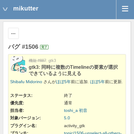
mikutter
操作
バグ #1506
完了
機能 #887
: gtk3
gtk3: 同時に複数のTimelineの要素が選択
できているように見える
Shibafu Midorino
さんが
ほぼ5年
前に追加.
ほぼ5年
前に更新.
ステータス:
終了
優先度:
通常
担当者:
toshi_a 初音
対象バージョン:
5.0
プラグイン名
:
activity_gtk
ブランチ
:
topic/1506-unselect-all-others-