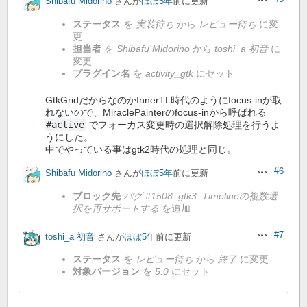
Shibafu Midorino
さんが
ほぼ5年
前に更新
操作
ステータス
を
実装待ち
から
レビュー待ち
に変
更
担当者
を
Shibafu Midorino
から
toshi_a 初音
に
変更
プラグイン名
を
activity_gtk
にセット
GtkGridだからなのかInnerTL時代のようにfocus-inが取
れないので、MiraclePainterのfocus-inから呼ばれる
#active
でフォーカス変更時の選択解除処理を行うよ
うにした。
中でやっている事はgtk2時代の処理と同じ。
#6
Shibafu Midorino
さんが
ほぼ5年
前に更新
操作
ブロック先
バグ #1508
: gtk3: Timelineの複数選
択を再サポートする
を追加
#7
toshi_a 初音
さんが
ほぼ5年
前に更新
操作
ステータス
を
レビュー待ち
から
終了
に変更
対象バージョン
を
5.0
にセット