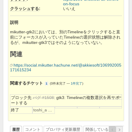
on-focus
クラッシュする
:
いいえ
説明
mikutter-gtk2においては、別のTimelineをクリックすると直
前にフォーカスが入っていたTimelineの選択状態は解除され
るが、mikutter-gtk3ではそのようになっていない。
関連
https://social.mikutter.hachune.net/@akkiesoft/106992005
171615234
関連するチケット
(
0件未完了
—
1件完了
)
1
操作
ブロック先
バグ #1508
: gtk3: Timelineの複数選択を再サポ
ートする
終了
toshi_a 初音
履歴
コメント
プロパティ更新履歴
関係しているリビジョン