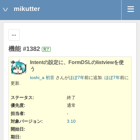
mikutter
操作
機能 #1382
完了
Intentの設定に、FormDSLのlistviewを使
う
toshi_a 初音
さんが
ほぼ7年
前に追加.
ほぼ7年
前に
更新.
ステータス:
終了
優先度:
通常
担当者:
-
対象バージョン:
3.10
開始日:
期日: