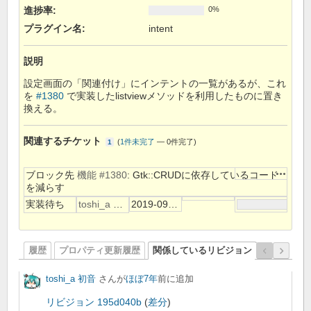
進捗率:
0%
プラグイン名
:
intent
説明
設定画面の「関連付け」にインテントの一覧があるが、これ
を
#1380
で実装したlistviewメソッドを利用したものに置き
換える。
関連するチケット
(
1件未完了
—
0件完了
)
1
操作
ブロック先
機能 #1380
: Gtk::CRUDに依存しているコード
を減らす
実装待ち
toshi_a 初音
2019-09-15
履歴
プロパティ更新履歴
関係しているリビジョン
toshi_a 初音
さんが
ほぼ7年
前に追加
リビジョン 195d040b
(
差分
)