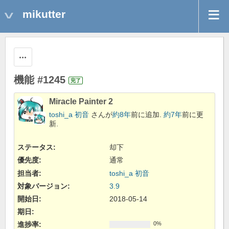
mikutter
操作
機能 #1245
完了
Miracle Painter 2
toshi_a 初音
さんが
約8年
前に追加.
約7年
前に更
新.
ステータス:
却下
優先度:
通常
担当者:
toshi_a 初音
対象バージョン:
3.9
開始日:
2018-05-14
期日:
進捗率:
0%