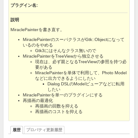
プラグイン名
:
説明
MiraclePainterを書き直す。
MiraclePainterのスーパクラスがGtk::Objectになって
いるのをやめる
Gtk3にはそんなクラス無いので
MiraclePainterをTreeViewから独立させる
現在は、必ず親となるTreeViewの参照を持つ必
要がある
MiraclePainterを単体で利用して、Photo Model
などに出力できるようにしたい
Dialog DSLのModelビューアなどに転用
したい
MiraclePainterを単一のプラグインにする
再描画の最適化
再描画の回数を抑える
再描画のコストを抑える
履歴
プロパティ更新履歴