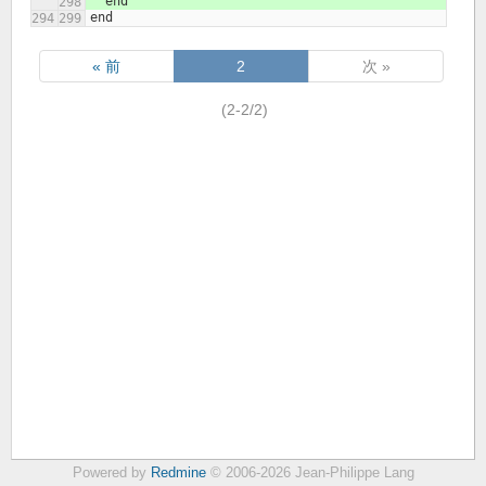
  end
end
« 前
2
次 »
(2-2/2)
Powered by
Redmine
© 2006-2026 Jean-Philippe Lang