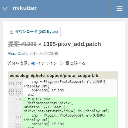
mikutter
ダウンロード (582 Bytes)
提案 #1395
» 1395-pixiv_add.patch
Akira Ouchi
, 2019-09-24 23:48
差分を表示:
インライン
横に並べる
core/plugin/photo_support/photo_support.rb
    img = Plugin::PhotoSupport.インスタ映え
(display_url)
    open(img) if img
  end
  # pixiv new
  defimageopener('pixiv', 
%r<https?://(?:www\.)?
pixiv\.net/artworks/\d+$>) do |display_url|
    img = Plugin::PhotoSupport.インスタ映え
(display_url)
    open(img) if img