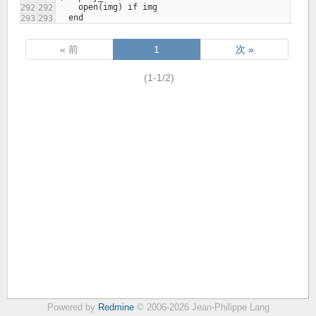
    open(img) if img
  end
« 前
1
次 »
(1-1/2)
Powered by
Redmine
© 2006-2026 Jean-Philippe Lang