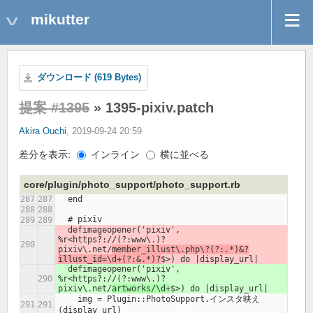
mikutter
ダウンロード (619 Bytes)
提案 #1395
» 1395-pixiv.patch
Akira Ouchi
, 2019-09-24 20:59
差分を表示:
インライン
横に並べる
core/plugin/photo_support/photo_support.rb
  end
  # pixiv
  defimageopener('pixiv', 
%r<https?://(?:www\.)?
pixiv\.net/
member_illust\.php\?(?:.*)&?
illust_id=\d+(?:&.*)?
$>) do |display_url|
  defimageopener('pixiv', 
%r<https?://(?:www\.)?
pixiv\.net/
artworks/\d+
$>) do |display_url|
    img = Plugin::PhotoSupport.インスタ映え
(display_url)