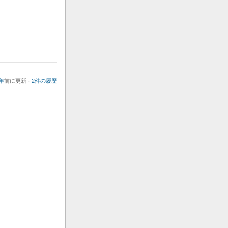
年
前に更新 ·
2件の履歴