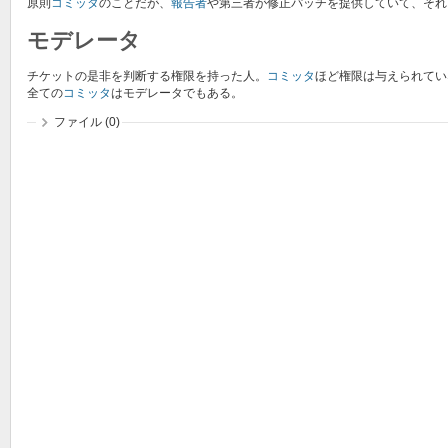
原則
コミッタ
のことだが、
報告者
や第三者が修正パッチを提供していて、それ
モデレータ
チケットの是非を判断する権限を持った人。
コミッタ
ほど権限は与えられてい
全ての
コミッタ
はモデレータでもある。
ファイル (0)