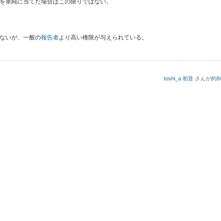
を単純に当てた場合はこの限りではない。
ないが、一般の
報告者
より高い権限が与えられている。
toshi_a 初音
さんが
約8