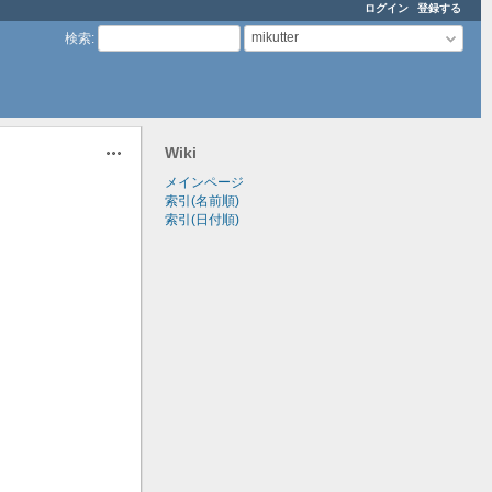
ログイン
登録する
mikutter
検索
:
Wiki
操作
メインページ
索引(名前順)
索引(日付順)