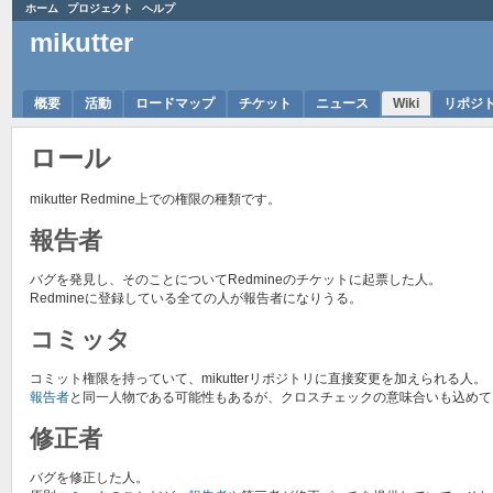
ホーム
プロジェクト
ヘルプ
mikutter
概要
活動
ロードマップ
チケット
ニュース
Wiki
リポジ
ロール
mikutter Redmine上での権限の種類です。
報告者
バグを発見し、そのことについてRedmineのチケットに起票した人。
Redmineに登録している全ての人が報告者になりうる。
コミッタ
コミット権限を持っていて、mikutterリポジトリに直接変更を加えられる人。
報告者
と同一人物である可能性もあるが、クロスチェックの意味合いも込めて
修正者
バグを修正した人。