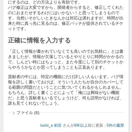
にするのは、どの方法よりも有効です。
バグ修正は大変ですから、開発者からすると、修正してくれた
のにおまたせするわけにはいかない！と思ってしまうもので
す。当然いそがしいときなんかは対応は遅れますが、時間が出
来た時に真っ先に見るのは、修正パッチが提供されているチケ
ットです。
正確に情報を入力する
「正しく情報が書かれていなくても良いのでお気軽に」とは書
きましたが、情報が欠落しているとやりとりに時間がかかるの
で、しんどい時にはちょっと、また今度にして別のチケットか
らやろうかなとか思ってしまうことも正直あります。
貢献者の中には、特定の機能にだけ詳しい人もいます。バグ情
報を詳しく書いておけば、そういう人たちが自分のカバーして
る範囲の問題だということに気づいてくれるかもしれません。
もちろん、詳しく書くことによって「俺には興味がない機能
だ」と思う貢献者もいるでしょうけど、何も説明がなければ、
誰も見てくれないでしょう。
ファイル (6)
toshi_a 初音
さんが
8年以上
前に更新 ·
5件の履歴