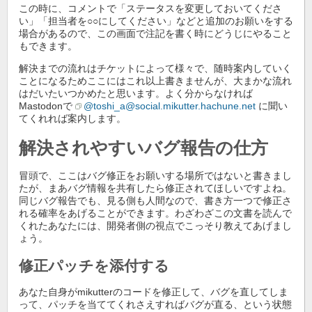
この時に、コメントで「ステータスを変更しておいてくださ
い」「担当者を○○にしてください」などと追加のお願いをする
場合があるので、この画面で注記を書く時にどうじにやること
もできます。
解決までの流れはチケットによって様々で、随時案内していく
ことになるためここにはこれ以上書きませんが、大まかな流れ
はだいたいつかめたと思います。よく分からなければ
Mastodonで
@toshi_a@social.mikutter.hachune.net
に聞い
てくれれば案内します。
解決されやすいバグ報告の仕方
冒頭で、ここはバグ修正をお願いする場所ではないと書きまし
たが、まあバグ情報を共有したら修正されてほしいですよね。
同じバグ報告でも、見る側も人間なので、書き方一つで修正さ
れる確率をあげることができます。わざわざこの文書を読んで
くれたあなたには、開発者側の視点でこっそり教えてあげまし
ょう。
修正パッチを添付する
あなた自身がmikutterのコードを修正して、バグを直してしま
って、パッチを当ててくれさえすればバグが直る、という状態