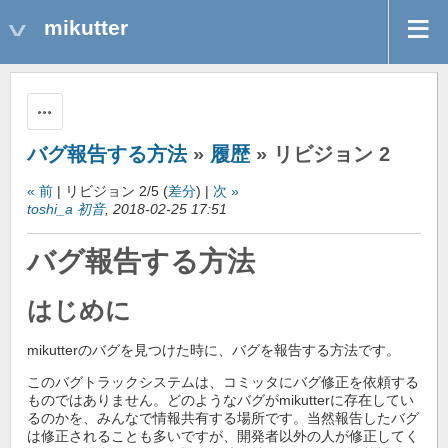
mikutter
操作
バグ報告する方法
»
履歴
» リビジョン 2
« 前
| リビジョン 2/5 (
差分
) |
次 »
toshi_a 初音
, 2018-02-25 17:51
バグ報告する方法
はじめに
mikutterのバグを見つけた時に、バグを報告する方法です。
このバグトラックシステムは、コミッタにバグ修正を依頼する
ものではありません。どのようなバグがmikutterに存在してい
るのかを、みんなで情報共有する場所です。当然報告したバグ
は修正されることも多いですが、開発者以外の人が修正してく