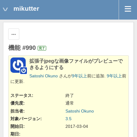
mikutter
操作
機能 #990
完了
拡張子jpegな画像ファイルがプレビューで
きるようにする
Satoshi Okuno
さんが
9年以上
前に追加.
9年以上
前
に更新.
ステータス:
終了
優先度:
通常
担当者:
Satoshi Okuno
対象バージョン:
3.5
開始日:
2017-03-04
期日: