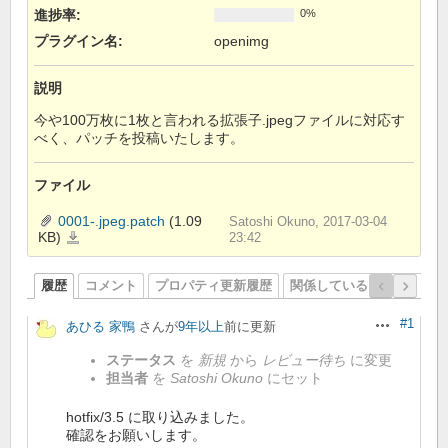
進捗率:
0%
プラグイン名
:
openimg
説明
今や100万枚に1枚と言われる拡張子.jpegファイルに対応す
べく、パッチを投稿いたします。
ファイル
0001-.jpeg.patch
(1.09
Satoshi Okuno, 2017-03-04
KB)
0001-.jpeg.patch
23:42
履歴
コメント
プロパティ更新履歴
関係しているリビジョン
#1
あひる 家鴨
さんが
9年以上
前に更新
操作
ステータス
を
新規
から
レビュー待ち
に変更
担当者
を
Satoshi Okuno
にセット
hotfix/3.5 に取り込みました。
確認をお願いします。