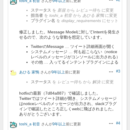
toshi_a 初音
さんが
9年以上
前に更新
操作
ステータス
を
新規
から
レビュー待ち
に変更
担当者
を
toshi_a 初音
から
あひる 家鴨
に変更
プラグイン名
を
display_requirements
にセット
修正しました。Message Modelに対してIntentを発生さ
せるので、次のような挙動を想定しています。
TwitterのMessage … ツイート詳細画面が開く
システムメッセージ … 何も起こらない（notice
レベルのメッセージがコンソールに出力される）
その他 … 入ってるインテントプラグインによる
#3
あひる 家鴨
さんが
9年以上
前に更新
操作
ステータス
を
レビュー待ち
から
解決
に変更
hotfixの最新（7d84a887）で確認しました。
Twitterではツイート詳細が開き、システムメッセージ
はnoticeレベルのメッセージが出力され、slackプラグ
インで確認したところ正しくwebに飛ばされました。
ありがとうございます。
#4
toshi_a 初音
さんが
9年以上
前に更新
操作