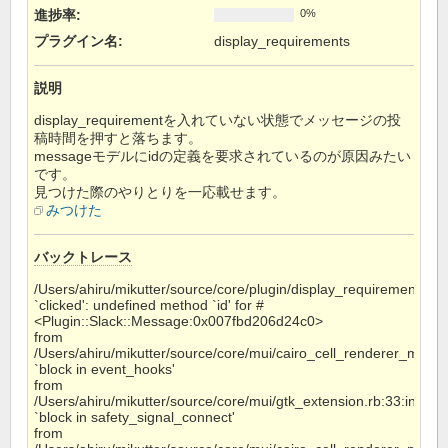
進捗率:
0%
プラグイン名
:
display_requirements
説明
display_requirementを入れていない状態でメッセージの投
稿時間を押すと落ちます。
messageモデルにidの定義を要求されているのが原因みたい
です。
見つけた際のやりとりを一応載せます。
みつけた
バックトレース
/Users/ahiru/mikutter/source/core/plugin/display_requirements/di
`clicked': undefined method `id' for #
<Plugin::Slack::Message:0x007fbd206d24c0>
from
/Users/ahiru/mikutter/source/core/mui/cairo_cell_renderer_messa
`block in event_hooks'
from
/Users/ahiru/mikutter/source/core/mui/gtk_extension.rb:33:in
`block in safety_signal_connect'
from