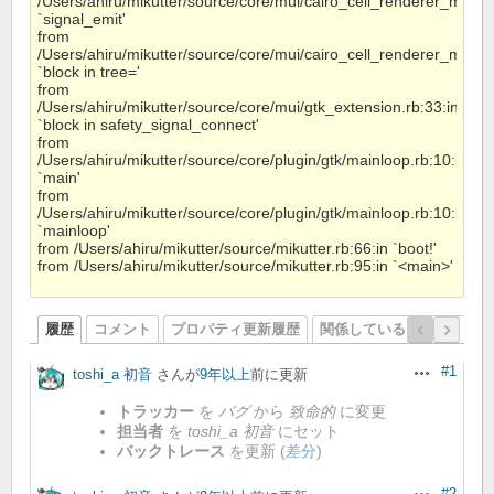
/Users/ahiru/mikutter/source/core/mui/cairo_cell_renderer_messa
`signal_emit'
from
/Users/ahiru/mikutter/source/core/mui/cairo_cell_renderer_messa
`block in tree='
from
/Users/ahiru/mikutter/source/core/mui/gtk_extension.rb:33:in
`block in safety_signal_connect'
from
/Users/ahiru/mikutter/source/core/plugin/gtk/mainloop.rb:10:in
`main'
from
/Users/ahiru/mikutter/source/core/plugin/gtk/mainloop.rb:10:in
`mainloop'
from /Users/ahiru/mikutter/source/mikutter.rb:66:in `boot!'
from /Users/ahiru/mikutter/source/mikutter.rb:95:in `<main>'
履歴
コメント
プロパティ更新履歴
関係しているリビジョン
#1
toshi_a 初音
さんが
9年以上
前に更新
操作
トラッカー
を
バグ
から
致命的
に変更
担当者
を
toshi_a 初音
にセット
バックトレース
を更新 (
差分
)
#2