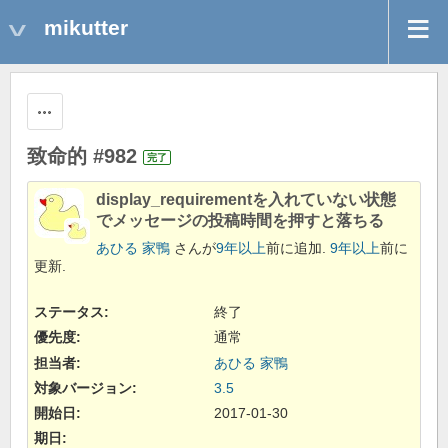
mikutter
操作
致命的 #982
完了
display_requirementを入れていない状態
でメッセージの投稿時間を押すと落ちる
あひる 家鴨
さんが
9年以上
前に追加.
9年以上
前に
更新.
ステータス:
終了
優先度:
通常
担当者:
あひる 家鴨
対象バージョン:
3.5
開始日:
2017-01-30
期日: