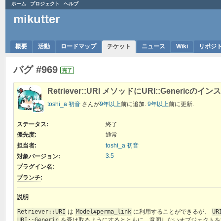
ホーム
プロジェクト
ヘルプ
mikutter
概要
活動
ロードマップ
チケット
ニュース
Wiki
リポジ
バグ #969
完了
Retriever::URI メソッドにURI::Generic
toshi_a 初音
さんが
9年以上
前に追加.
9年以上
前に更新.
ステータス:
終了
優先度:
通常
担当者:
toshi_a 初音
3.5
対象バージョン:
プラグイン名
:
ブランチ
:
説明
Retriever::URI
は
Model#perma_link
に利用することができるが、
UR
URI::Generic
を受け取るようにするとともに、意図しないオブジェクトを