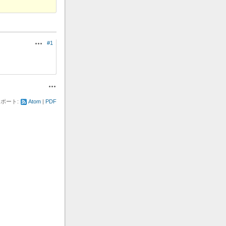
#1
操作
操作
ポート:
Atom
PDF