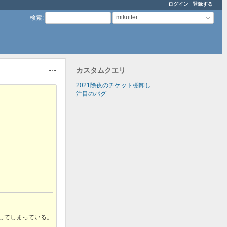
ログイン
登録する
mikutter
検索
:
カスタムクエリ
操作
2021除夜のチケット棚卸し
注目のバグ
返してしまっている。