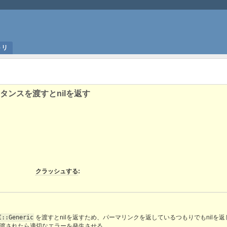
トリ
のインスタンスを渡すとnilを返す
クラッシュする
:
I::Generic
を渡すとnilを返すため、パーマリンクを返しているつもりでもnilを
渡されたら適切なエラーを発生させる。