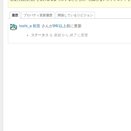
履歴
プロパティ更新履歴
関係しているリビジョン
toshi_a 初音
さんが
9年以上
前に更新
ステータス
を
新規
から
終了
に変更