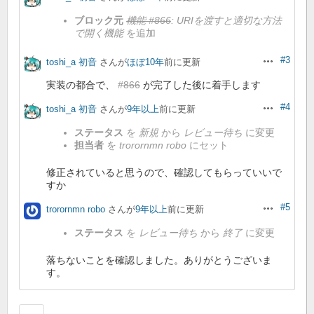
ブロック元
機能 #866
: URIを渡すと適切な方法
で開く機能
を追加
#3
toshi_a 初音
さんが
ほぼ10年
前に更新
操作
実装の都合で、
#866
が完了した後に着手します
#4
toshi_a 初音
さんが
9年以上
前に更新
操作
ステータス
を
新規
から
レビュー待ち
に変更
担当者
を
trorornmn robo
にセット
修正されていると思うので、確認してもらっていいで
すか
#5
trorornmn robo
さんが
9年以上
前に更新
操作
ステータス
を
レビュー待ち
から
終了
に変更
落ちないことを確認しました。ありがとうございま
す。