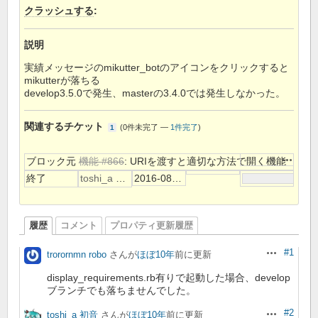
クラッシュする
:
説明
実績メッセージのmikutter_botのアイコンをクリックすると
mikutterが落ちる
develop3.5.0で発生、masterの3.4.0では発生しなかった。
関連するチケット
(
0件未完了
—
1件完了
)
1
操作
ブロック元
機能 #866
: URIを渡すと適切な方法で開く機能
終了
toshi_a 初音
2016-08-29
履歴
コメント
プロパティ更新履歴
#1
trorornmn robo
さんが
ほぼ10年
前に更新
操作
display_requirements.rb有りで起動した場合、develop
ブランチでも落ちませんでした。
#2
toshi_a 初音
さんが
ほぼ10年
前に更新
操作