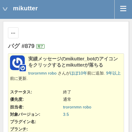
mikutter
操作
バグ #879
完了
実績メッセージのmikutter_botのアイコン
をクリックするとmikutterが落ちる
trorornmn robo
さんが
ほぼ10年
前に追加.
9年以上
前に更新.
ステータス:
終了
優先度:
通常
担当者:
trorornmn robo
対象バージョン:
3.5
プラグイン名
:
ブランチ
: