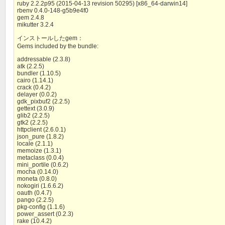
ruby 2.2.2p95 (2015-04-13 revision 50295) [x86_64-darwin14]
rbenv 0.4.0-148-g5b9e4f0
gem 2.4.8
mikutter 3.2.4
インストールしたgem：
Gems included by the bundle:
addressable (2.3.8)
atk (2.2.5)
bundler (1.10.5)
cairo (1.14.1)
crack (0.4.2)
delayer (0.0.2)
gdk_pixbuf2 (2.2.5)
gettext (3.0.9)
glib2 (2.2.5)
gtk2 (2.2.5)
httpclient (2.6.0.1)
json_pure (1.8.2)
locale (2.1.1)
memoize (1.3.1)
metaclass (0.0.4)
mini_portile (0.6.2)
mocha (0.14.0)
moneta (0.8.0)
nokogiri (1.6.6.2)
oauth (0.4.7)
pango (2.2.5)
pkg-config (1.1.6)
power_assert (0.2.3)
rake (10.4.2)