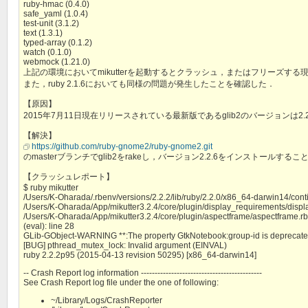
ruby-hmac (0.4.0)
safe_yaml (1.0.4)
test-unit (3.1.2)
text (1.3.1)
typed-array (0.1.2)
watch (0.1.0)
webmock (1.21.0)
上記の環境においてmikutterを起動するとクラッシュ，またはフリーズする
また，ruby 2.1.6においても同様の問題が発生したことを確認した．
【原因】
2015年7月11日現在リリースされている最新版であるglib2のバージョンは
【解決】
https://github.com/ruby-gnome2/ruby-gnome2.git
のmasterブランチでglib2をrakeし，バージョン2.2.6をインストールす
【クラッシュレポート】
$ ruby mikutter
/Users/K-Oharada/.rbenv/versions/2.2.2/lib/ruby/2.2.0/x86_64-darwin14/contin
/Users/K-Oharada/App/mikutter3.2.4/core/plugin/display_requirements/displ
/Users/K-Oharada/App/mikutter3.2.4/core/plugin/aspectframe/aspectframe.r
(eval): line 28
GLib-GObject-WARNING **:The property GtkNotebook:group-id is deprecated a
[BUG] pthread_mutex_lock: Invalid argument (EINVAL)
ruby 2.2.2p95 (2015-04-13 revision 50295) [x86_64-darwin14]
-- Crash Report log information --------------------------------------------
See Crash Report log file under the one of following:
~/Library/Logs/CrashReporter