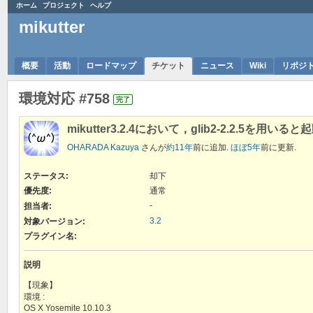
ホーム
プロジェクト
ヘルプ
mikutter
概要
活動
ロードマップ
チケット
ニュース
Wiki
リポジ
環境対応 #758
完了
mikutter3.2.4において，glib2-2.2.5を用
OHARADA Kazuya
さんが
約11年
前に追加.
ほぼ5年
前に更新.
ステータス:
却下
優先度:
通常
-
担当者:
3.2
対象バージョン:
プラグイン名
:
説明
【現象】
環境 :
OS X Yosemite 10.10.3