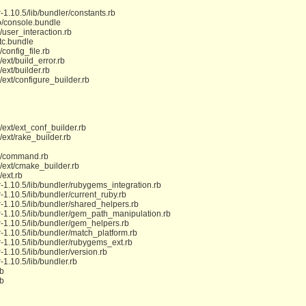
1.10.5/lib/bundler/constants.rb
o/console.bundle
/user_interaction.rb
tc.bundle
config_file.rb
ext/build_error.rb
ext/builder.rb
/ext/configure_builder.rb
/ext/ext_conf_builder.rb
/ext/rake_builder.rb
ms/command.rb
s/ext/cmake_builder.rb
/ext.rb
-1.10.5/lib/bundler/rubygems_integration.rb
1.10.5/lib/bundler/current_ruby.rb
-1.10.5/lib/bundler/shared_helpers.rb
r-1.10.5/lib/bundler/gem_path_manipulation.rb
-1.10.5/lib/bundler/gem_helpers.rb
-1.10.5/lib/bundler/match_platform.rb
-1.10.5/lib/bundler/rubygems_ext.rb
1.10.5/lib/bundler/version.rb
1.10.5/lib/bundler.rb
rb
rb