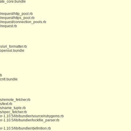
date_core.bundle
/request/http_pool.rb
/request/https_pool.rb
s/request/connection_pools.rb
/request.rb
/uri_formatter.rb
/openssl.bundle
rb
cntl.bundle
s/remote_fetcher.rb
/text.rb
ms/name_tuple.rb
s/spec_fetcher.rb
r-1.10.5/lib/bundler/source/rubygems.rb
-1.10.5/lib/bundler/lockfile_parser.rb
1.10.5/lib/bundler/definition.rb