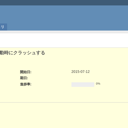
トリ
いると起動時にクラッシュする
2015-07-12
開始日:
期日:
0%
進捗率: