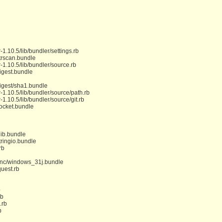
1.10.5/lib/bundler/settings.rb
trscan.bundle
1.10.5/lib/bundler/source.rb
igest.bundle
digest/sha1.bundle
1.10.5/lib/bundler/source/path.rb
1.10.5/lib/bundler/source/git.rb
socket.bundle
lib.bundle
tringio.bundle
rb
/enc/windows_31j.bundle
quest.rb
b
rb
.rb
b