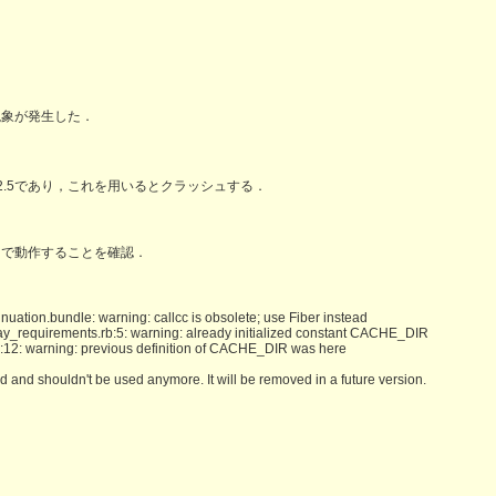
現象が発生した．
2.2.5であり，これを用いるとクラッシュする．
ることで動作することを確認．
uation.bundle: warning: callcc is obsolete; use Fiber instead
ay_requirements.rb:5: warning: already initialized constant CACHE_DIR
b:12: warning: previous definition of CACHE_DIR was here
nd shouldn't be used anymore. It will be removed in a future version.