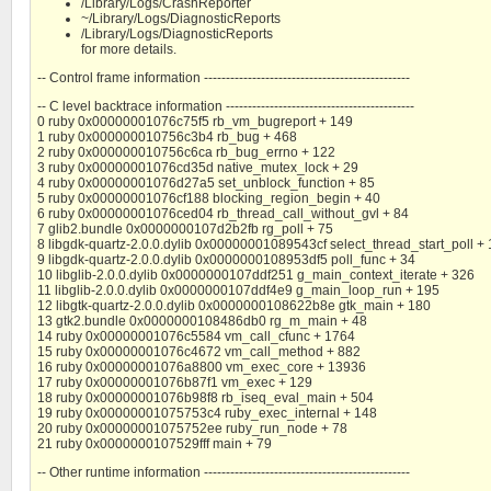
/Library/Logs/CrashReporter
~/Library/Logs/DiagnosticReports
/Library/Logs/DiagnosticReports
for more details.
-- Control frame information -----------------------------------------------
-- C level backtrace information -------------------------------------------
0 ruby 0x00000001076c75f5 rb_vm_bugreport + 149
1 ruby 0x000000010756c3b4 rb_bug + 468
2 ruby 0x000000010756c6ca rb_bug_errno + 122
3 ruby 0x00000001076cd35d native_mutex_lock + 29
4 ruby 0x00000001076d27a5 set_unblock_function + 85
5 ruby 0x00000001076cf188 blocking_region_begin + 40
6 ruby 0x00000001076ced04 rb_thread_call_without_gvl + 84
7 glib2.bundle 0x0000000107d2b2fb rg_poll + 75
8 libgdk-quartz-2.0.0.dylib 0x00000001089543cf select_thread_start_poll +
9 libgdk-quartz-2.0.0.dylib 0x0000000108953df5 poll_func + 34
10 libglib-2.0.0.dylib 0x0000000107ddf251 g_main_context_iterate + 326
11 libglib-2.0.0.dylib 0x0000000107ddf4e9 g_main_loop_run + 195
12 libgtk-quartz-2.0.0.dylib 0x0000000108622b8e gtk_main + 180
13 gtk2.bundle 0x0000000108486db0 rg_m_main + 48
14 ruby 0x00000001076c5584 vm_call_cfunc + 1764
15 ruby 0x00000001076c4672 vm_call_method + 882
16 ruby 0x00000001076a8800 vm_exec_core + 13936
17 ruby 0x00000001076b87f1 vm_exec + 129
18 ruby 0x00000001076b98f8 rb_iseq_eval_main + 504
19 ruby 0x00000001075753c4 ruby_exec_internal + 148
20 ruby 0x00000001075752ee ruby_run_node + 78
21 ruby 0x0000000107529fff main + 79
-- Other runtime information -----------------------------------------------