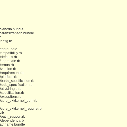
nc/encdb.bundle
c/trans/transdb.bundle
b
onfig.rb
read.bundle
ompatibility.rb
/defaults.rb
/deprecate.rb
errors.rb
/version.rb
s/requirement.rb
/platform.rb
/basic_specification.rb
/stub_specification.rb
til/stringio.rb
specification.rb
/exceptions.rb
s/core_ext/kernel_gem.rb
/core_ext/kernel_require.rb
.rb
s/path_support.rb
ms/dependency.rb
/pathname.bundle