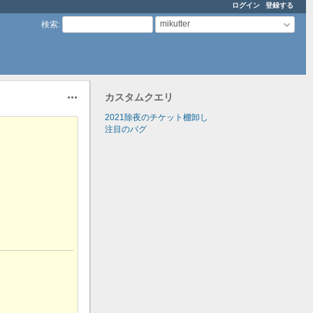
ログイン
登録する
mikutter
検索
:
カスタムクエリ
操作
2021除夜のチケット棚卸し
注目のバグ